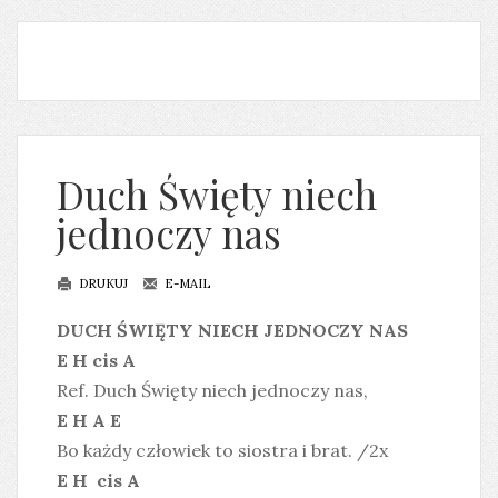
Duch Święty niech
jednoczy nas
DRUKUJ
E-MAIL
DUCH ŚWIĘTY NIECH JEDNOCZY NAS
E H cis A
Ref. Duch Święty niech jednoczy nas,
E H A E
Bo każdy człowiek to siostra i brat. /2x
E H cis A