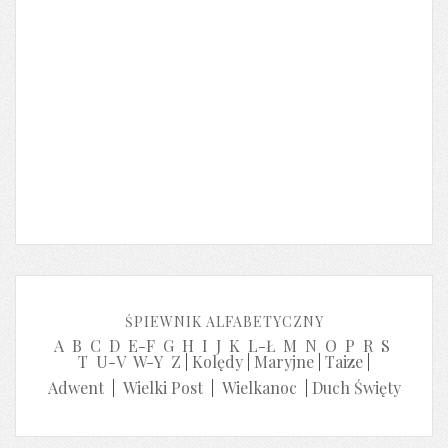
ŚPIEWNIK ALFABETYCZNY
A
B
C
D
E-F
G
H
I
J
K
L-Ł
M
N
O
P
R
S
T
U-V
W-Y
Z
|
Kolędy
|
Maryjne
|
Taize
|
Adwent
|
Wielki Post
|
Wielkanoc
|
Duch Święty