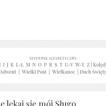
ŚPIEWNIK ALFABETYCZNY
H
I
J
K
L-Ł
M
N
O
P
R
S
T
U-V
W-Y
Z
|
Kolęd
Adwent
|
Wielki Post
|
Wielkanoc
|
Duch Święt
e lękaj się mój Sługo