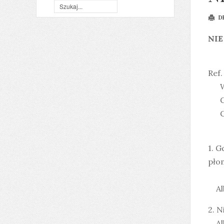
D
NIE
Ref.
Wez
Gdy
Gdy 
1. G
pło
Alb
2. N
Albo