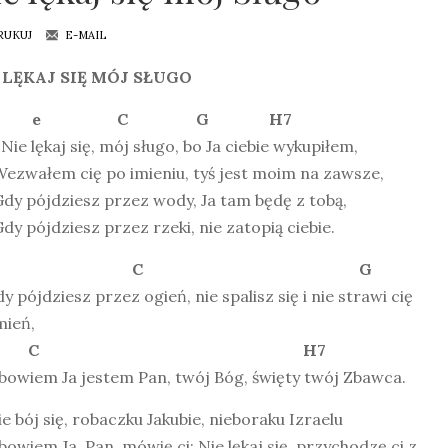
RUKUJ
E-MAIL
 LĘKAJ SIĘ MÓJ SŁUGO
e C G H7
 Nie lękaj się, mój sługo, bo Ja ciebie wykupiłem,
wałem cię po imieniu, tyś jest moim na zawsze,
 pójdziesz przez wody, Ja tam będę z tobą,
pójdziesz przez rzeki, nie zatopią ciebie.
C G
dy pójdziesz przez ogień, nie spalisz się i nie strawi cię
mień,
C H7
owiem Ja jestem Pan, twój Bóg, święty twój Zbawca.
ie bój się, robaczku Jakubie, nieboraku Izraelu
wiem Ja, Pan, mówię ci: Nie lękaj się, przychodzę ci z