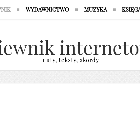
WNIK
WYDAWNICTWO
MUZYKA
KSIĘG
iewnik internet
nuty, teksty, akordy