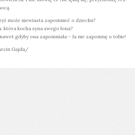
ocą.
Czyż może niewiasta zapomnieć o dziecku?
 która kocha syna swego łona?
awet gdyby ona zapomniała – Ja nie zapomnę o tobie!
rcin Gajda/