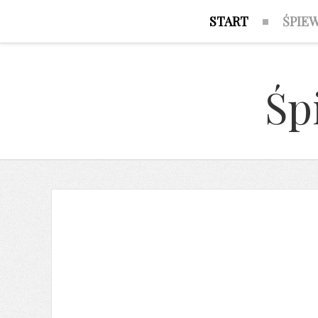
START
ŚPIE
Śp