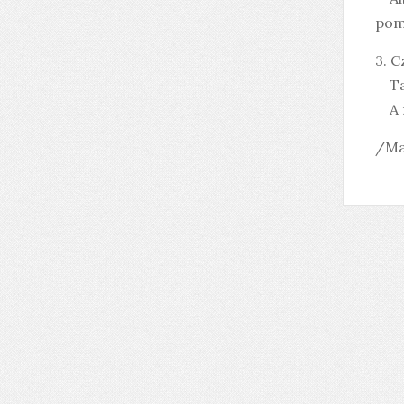
pom
3. 
Ta,
A n
/Ma