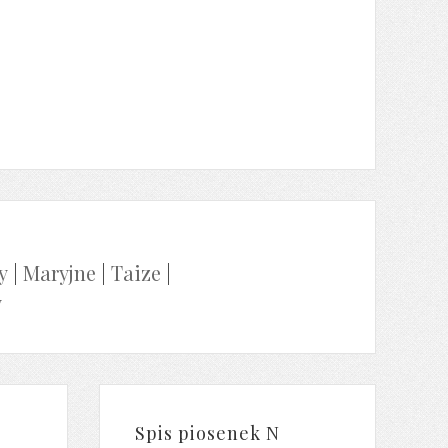
y
|
Maryjne
|
Taize
|
y
Spis piosenek N