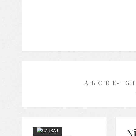
A
B
C
D
E-F
G
Ni