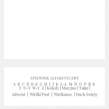
ŚPIEWNIK ALFABETYCZNY
A
B
C
D
E-F
G
H
I
J
K
L-Ł
M
N
O
P
R
S
T
U-V
W-Y
Z
|
Kolędy
|
Maryjne
|
Taize
|
Adwent
|
Wielki Post
|
Wielkanoc
|
Duch Święty