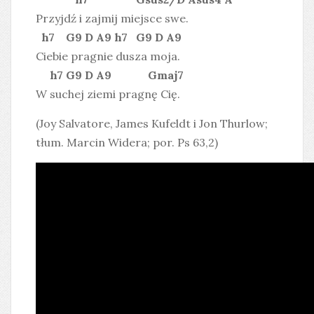
Przyjdź i zajmij miejsce swe.
h7 G9 D A9 h7 G9 D A9
Ciebie pragnie dusza moja.
h7 G9 D A9 Gmaj7
W suchej ziemi pragnę Cię.
(Joy Salvatore, James Kufeldt i Jon Thurlow;
tłum. Marcin Widera; por. Ps 63,2)