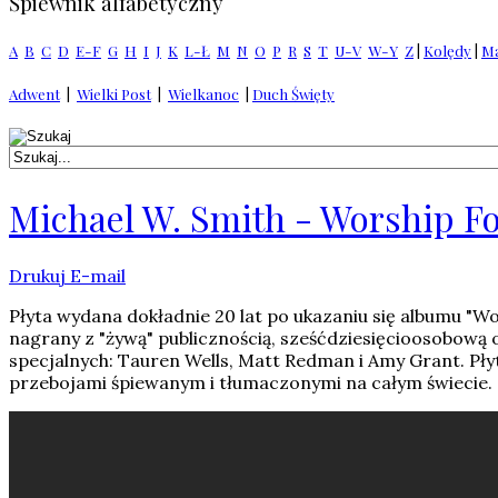
Śpiewnik alfabetyczny
A
B
C
D
E-F
G
H
I
J
K
L-Ł
M
N
O
P
R
S
T
U-V
W-Y
Z
|
Kolędy
|
Ma
Adwent
|
Wielki Post
|
Wielkanoc
|
Duch Święty
Michael W. Smith - Worship F
Drukuj
E-mail
Płyta wydana dokładnie 20 lat po ukazaniu się albumu "Wor
nagrany z "żywą" publicznością, sześćdziesięcioosobową
specjalnych: Tauren Wells, Matt Redman i Amy Grant. Pły
przebojami śpiewanym i tłumaczonymi na całym świecie.