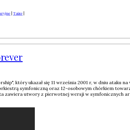
ryjne
|
Taize
|
orever
ship", który ukazał się 11 września 2001 r, w dniu ataku n
 orkiestrą symfoniczną oraz 12-osobowym chórkiem towarz
ta zawiera utwory z pierwotnej wersji w symfonicznych ara