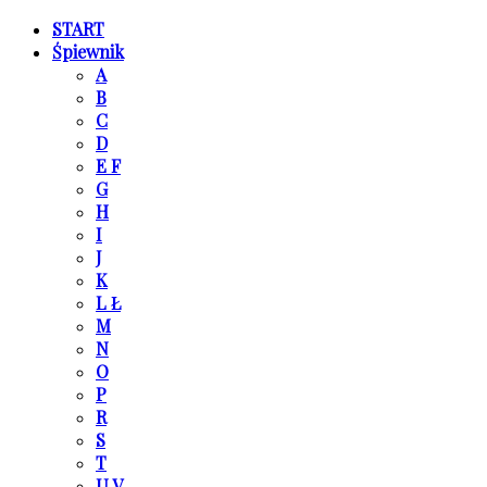
START
Śpiewnik
A
B
C
D
E F
G
H
I
J
K
L Ł
M
N
O
P
R
S
T
U V