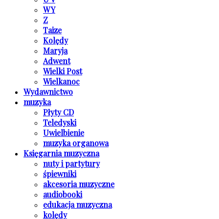
W Y
Z
Taize
Kolędy
Maryja
Adwent
Wielki Post
Wielkanoc
Wydawnictwo
muzyka
Płyty CD
Teledyski
Uwielbienie
muzyka organowa
Księgarnia muzyczna
nuty i partytury
śpiewniki
akcesoria muzyczne
audiobooki
edukacja muzyczna
kolędy