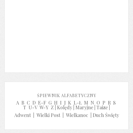
ŚPIEWNIK ALFABETYCZNY
A
B
C
D
E-F
G
H
I
J
K
L-Ł
M
N
O
P
R
S
T
U-V
W-Y
Z
|
Kolędy
|
Maryjne
|
Taize
|
Adwent
|
Wielki Post
|
Wielkanoc
|
Duch Święty