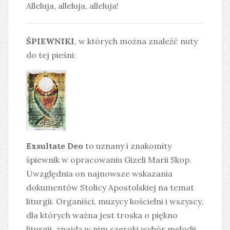
Alleluja, alleluja, alleluja!
ŚPIEWNIKI
, w których można znaleźć nuty
do tej pieśni:
Exsultate Deo
to uznany i znakomity
śpiewnik w opracowaniu Gizeli Marii Skop.
Uwzględnia on najnowsze wskazania
dokumentów Stolicy Apostolskiej na temat
liturgii. Organiści, muzycy kościelni i wszyscy,
dla których ważna jest troska o piękno
liturgii, znajdą w nim szeroki wybór melodii