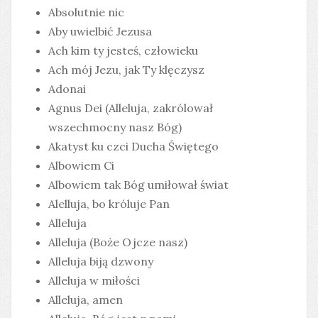
Absolutnie nic
Aby uwielbić Jezusa
Ach kim ty jesteś, człowieku
Ach mój Jezu, jak Ty klęczysz
Adonai
Agnus Dei (Alleluja, zakrólował
wszechmocny nasz Bóg)
Akatyst ku czci Ducha Świętego
Albowiem Ci
Albowiem tak Bóg umiłował świat
Alelluja, bo króluje Pan
Alleluja
Alleluja (Boże Ojcze nasz)
Alleluja biją dzwony
Alleluja w miłości
Alleluja, amen