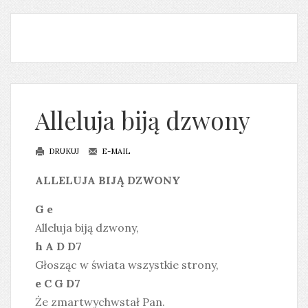
Alleluja biją dzwony
DRUKUJ
E-MAIL
ALLELUJA BIJĄ DZWONY
G e
Alleluja biją dzwony,
h A D D7
Głosząc w świata wszystkie strony,
e C G D7
Że zmartwychwstał Pan.