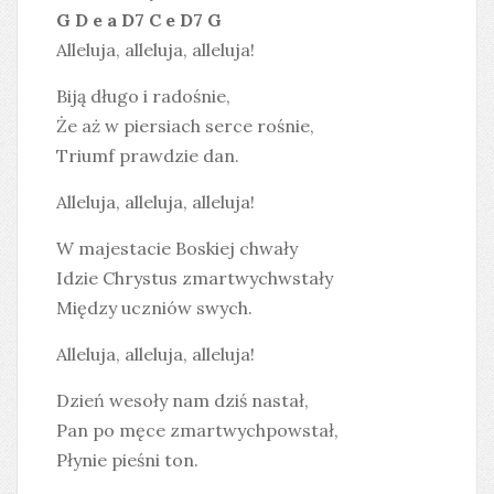
G D e a D7 C e D7 G
Alleluja, alleluja, alleluja!
Biją długo i radośnie,
Że aż w piersiach serce rośnie,
Triumf prawdzie dan.
Alleluja, alleluja, alleluja!
W majestacie Boskiej chwały
Idzie Chrystus zmartwychwstały
Między uczniów swych.
Alleluja, alleluja, alleluja!
Dzień wesoły nam dziś nastał,
Pan po męce zmartwychpowstał,
Płynie pieśni ton.