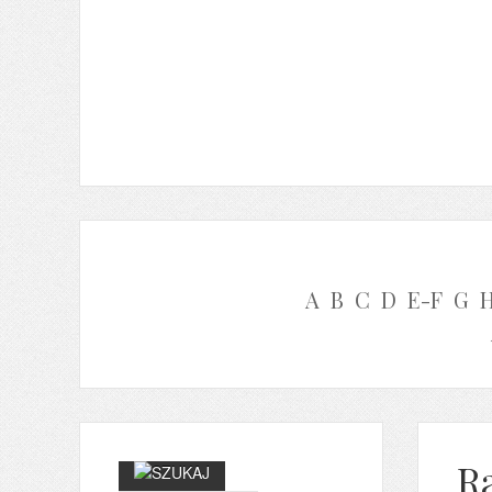
A
B
C
D
E-F
G
R