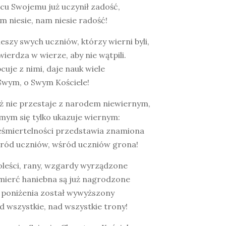
cu Swojemu już uczynił zadość,
m niesie, nam niesie radość!
ieszy swych uczniów, którzy wierni byli,
wierdza w wierze, aby nie wątpili.
cuje z nimi, daje nauk wiele
Swym, o Swym Kościele!
uż nie przestaje z narodem niewiernym,
mym się tylko ukazuje wiernym:
ieśmiertelności przedstawia znamiona
śród uczniów, wśród uczniów grona!
oleści, rany, wzgardy wyrządzone
śmierć haniebna są już nagrodzone
a poniżenia został wywyższony
d wszystkie, nad wszystkie trony!