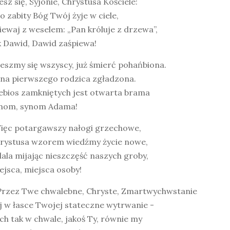
iesz się, Syjonie, Chrystusa Kościele:
o zabity Bóg Twój żyje w ciele,
iewaj z weselem: „Pan króluje z drzewa”,
k Dawid, Dawid zaśpiewa!
ieszmy się wszyscy, już śmierć pohańbiona.
ina pierwszego rodzica zgładzona.
iebios zamkniętych jest otwarta brama
ynom, synom Adama!
Więc potargawszy nałogi grzechowe,
hrystusa wzorem wiedźmy życie nowe,
dala mijając nieszczęść naszych groby,
ejsca, miejsca osoby!
 Przez Twe chwalebne, Chryste, Zmartwychwstanie
j w łasce Twojej stateczne wytrwanie -
ech tak w chwale, jakoś Ty, równie my