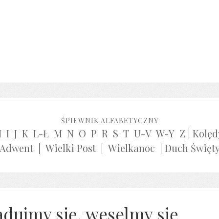
ŚPIEWNIK ALFABETYCZNY
H
I
J
K
L-Ł
M
N
O
P
R
S
T
U-V
W-Y
Z
|
Kolęd
Adwent
|
Wielki Post
|
Wielkanoc
|
Duch Święt
adujmy się, weselmy się