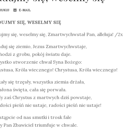
RUKUJ
E-MAIL
UJMY SIĘ, WESELMY SIĘ
jmy się, weselmy się, Zmartwychwstał Pan, alleluja! /2x
aduj się ziemio, Jezus Zmartwychwstaje,
odzi z grobu, pokój światu daje.
ystko stworzenie chwal Syna Bożego:
stusa, Króla wiecznego! Chrystusa, Króla wiecznego!
kały się trzęsły, wszystka ziemia drżała,
słona święta, cała się porwała.
y zaś Chrystus z martwych dziś powstaje,
dości pieśń nie ustaje, radości pieśń nie ustaje!
stąpcie od nas smutki i trosk fale
y Pan Zbawiciel triumfuje w chwale.