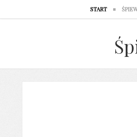
START
ŚPIE
Śp