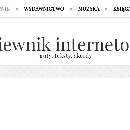
WNIK
WYDAWNICTWO
MUZYKA
KSIĘG
iewnik internet
nuty, teksty, akordy