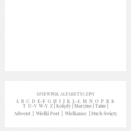
ŚPIEWNIK ALFABETYCZNY
A
B
C
D
E-F
G
H
I
J
K
L-Ł
M
N
O
P
R
S
T
U-V
W-Y
Z
|
Kolędy
|
Maryjne
|
Taize
|
Adwent
|
Wielki Post
|
Wielkanoc
|
Duch Święty