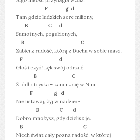
F g d
Tam gdzie ludzkich serc miliony,
B C d
Samotnych, pogubionych,
B C
Zabierz radość, którą z Ducha w sobie masz.
F d
Głoś i czyń! Lęk swój odrzuć.
B C
Źródło tryska – zanurz się w Nim.
F g d
Nie ustawaj, żyj w nadziei -
B C d
Dobro mnożysz, gdy dzielisz je.
B C
Niech świat cały pozna radość, w której