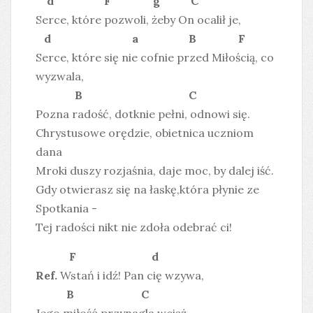
d F g C
Serce, które pozwoli, żeby On ocalił je,
d a B F
Serce, które się nie cofnie przed Miłością, co
wyzwala,
B C
Pozna radość, dotknie pełni, odnowi się.
Chrystusowe orędzie, obietnica uczniom
dana
Mroki duszy rozjaśnia, daje moc, by dalej iść.
Gdy otwierasz się na łaskę,która płynie ze
Spotkania -
Tej radości nikt nie zdoła odebrać ci!
F d
Ref.
Wstań i idź! Pan cię wzywa,
B C
Jego miłość przynagla wciąż.