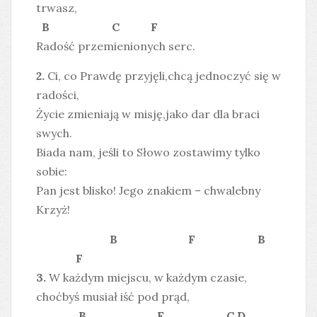
trwasz,
B C F
Radość przemienionych serc.
2.
Ci, co Prawdę przyjęli,chcą jednoczyć się w
radości,
Życie zmieniają w misję,jako dar dla braci
swych.
Biada nam, jeśli to Słowo zostawimy tylko
sobie:
Pan jest blisko! Jego znakiem – chwalebny
Krzyż!
B F B
F
3.
W każdym miejscu, w każdym czasie,
choćbyś musiał iść pod prąd,
B F C D