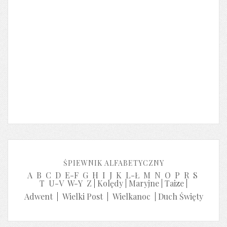
ŚPIEWNIK ALFABETYCZNY
A
B
C
D
E-F
G
H
I
J
K
L-Ł
M
N
O
P
R
S
T
U-V
W-Y
Z
|
Kolędy
|
Maryjne
|
Taize
|
Adwent
|
Wielki Post
|
Wielkanoc
|
Duch Święty