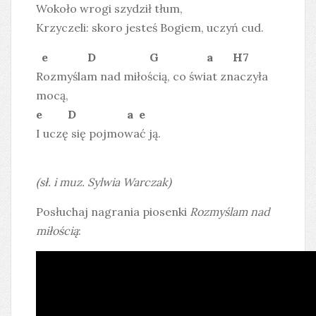
Wokoło wrogi szydził tłum,
Krzyczeli: skoro jesteś Bogiem, uczyń cud.
e D G a H7
Rozmyślam nad miłością, co świat znaczyła
mocą,
e D a e
I uczę się pojmować ją.
(sł. i muz. Sylwia Warczak)
Posłuchaj nagrania piosenki
Rozmyślam nad
miłością
: