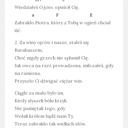
Wiedziałeś Ojciec opuścił Cię,
a F E
Zabrakło Piotra, który z Tobą w ogień chciał
iść.
2. Za winy ojców i nasze, stałeś się
Barabaszem,
Choć nigdy grzech nie splamił Cię.
Jak owca na rzeź prowadzona, milczałeś, gdy
na ramiona,
Przyszło Ci dźwigać ciężar win.
Ciągle za mało było im,
Kiedy słyszeli bólu krzyk.
Nie pamiętali tego, gdy
Wołali królem bądź nam Ty.
Teraz zabrakło tak wielkich słów,