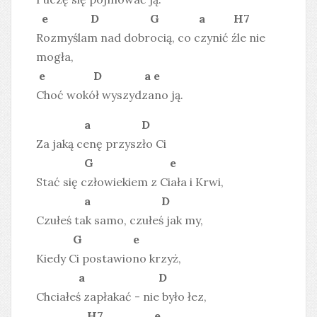
e D G a H7
Rozmyślam nad dobrocią, co czynić źle nie
mogła,
e D a e
Choć wokół wyszydzano ją.
a D
Za jaką cenę przyszło Ci
G e
Stać się człowiekiem z Ciała i Krwi,
a D
Czułeś tak samo, czułeś jak my,
G e
Kiedy Ci postawiono krzyż,
a D
Chciałeś zapłakać - nie było łez,
H7 e