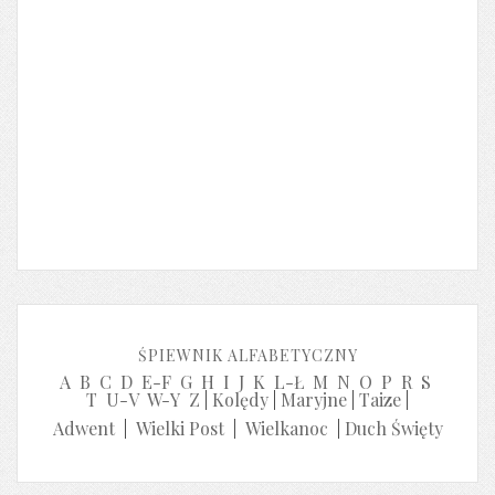
ŚPIEWNIK ALFABETYCZNY
A
B
C
D
E-F
G
H
I
J
K
L-Ł
M
N
O
P
R
S
T
U-V
W-Y
Z
|
Kolędy
|
Maryjne
|
Taize
|
Adwent
|
Wielki Post
|
Wielkanoc
|
Duch Święty