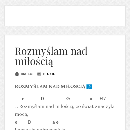
Rozmyślam nad
miłością
DRUKUJ
E-MAIL
ROZMYŚLAM NAD MIŁOSCIĄ
e D G a H7
1. Rozmyślam nad miłością, co świat znaczyła
mocą,
e D a e
I uczę się pojmować ją.