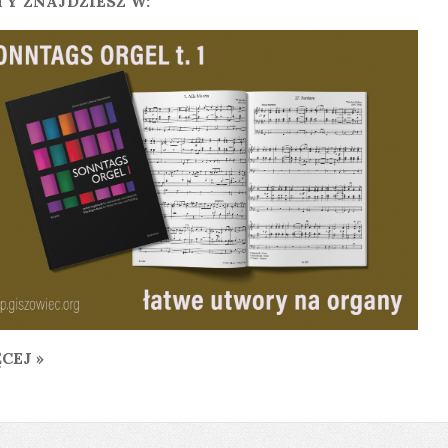
Y ZNAJDZIESZ W:
CEJ »