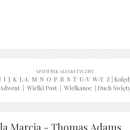
ŚPIEWNIK ALFABETYCZNY
H
I
J
K
L-Ł
M
N
O
P
R
S
T
U-V
W-Y
Z
|
Kolęd
Adwent
|
Wielki Post
|
Wielkanoc
|
Duch Święt
lla Marcia - Thomas Adams