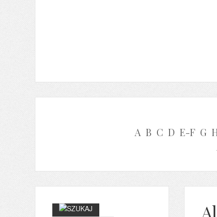
A
B
C
D
E-F
G
A