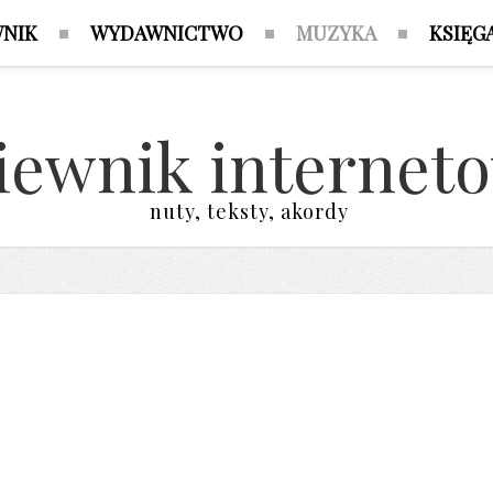
WNIK
WYDAWNICTWO
MUZYKA
KSIĘG
iewnik internet
nuty, teksty, akordy