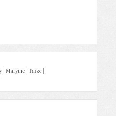
y
|
Maryjne
|
Taize
|
y