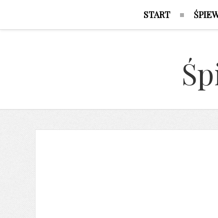
START
ŚPIE
Śp