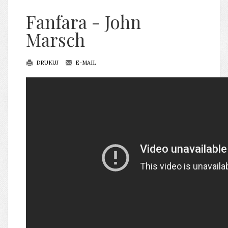
Fanfara - John
Marsch
DRUKUJ
E-MAIL