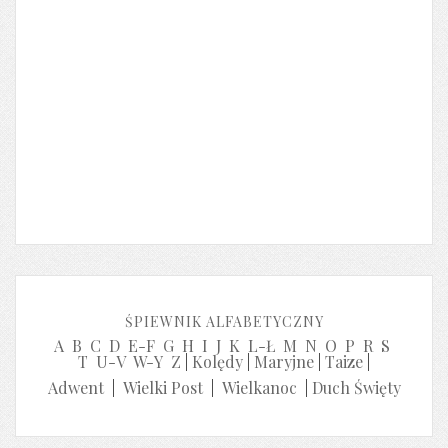
ŚPIEWNIK ALFABETYCZNY
A
B
C
D
E-F
G
H
I
J
K
L-Ł
M
N
O
P
R
S
T
U-V
W-Y
Z
|
Kolędy
|
Maryjne
|
Taize
|
Adwent
|
Wielki Post
|
Wielkanoc
|
Duch Święty