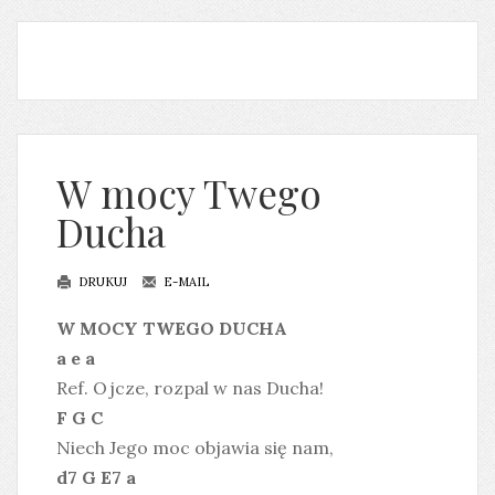
W mocy Twego
Ducha
DRUKUJ
E-MAIL
W MOCY TWEGO DUCHA
a e a
Ref. Ojcze, rozpal w nas Ducha!
F G C
Niech Jego moc objawia się nam,
d7 G E7 a