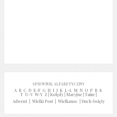
ŚPIEWNIK ALFABETYCZNY
A
B
C
D
E-F
G
H
I
J
K
L-Ł
M
N
O
P
R
S
T
U-V
W-Y
Z
|
Kolędy
|
Maryjne
|
Taize
|
Adwent
|
Wielki Post
|
Wielkanoc
|
Duch Święty