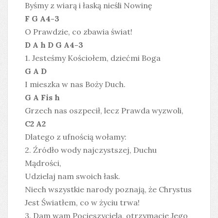
Byśmy z wiarą i łaską nieśli Nowinę
F G A4-3
O Prawdzie, co zbawia świat!
D A h D G A4-3
1. Jesteśmy Kościołem, dziećmi Boga
G A D
I mieszka w nas Boży Duch.
G A Fis h
Grzech nas oszpecił, lecz Prawda wyzwoli,
C2 A2
Dlatego z ufnością wołamy:
2. Źródło wody najczystszej, Duchu
Mądrości,
Udzielaj nam swoich łask.
Niech wszystkie narody poznają, że Chrystus
Jest Światłem, co w życiu trwa!
3. Dam wam Pocieszyciela, otrzymacie Jego