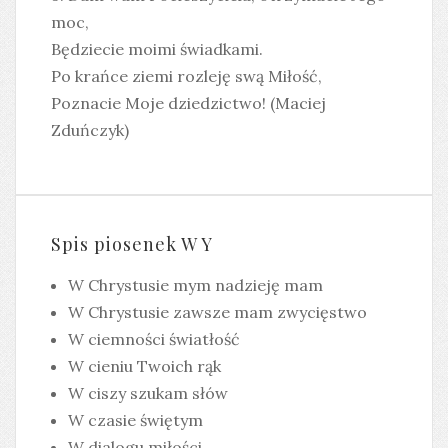
moc,
Będziecie moimi świadkami.
Po krańce ziemi rozleję swą Miłość,
Poznacie Moje dziedzictwo! (Maciej
Zduńczyk)
Spis piosenek W Y
W Chrystusie mym nadzieję mam
W Chrystusie zawsze mam zwycięstwo
W ciemności światłość
W cieniu Twoich rąk
W ciszy szukam słów
W czasie świętym
W dialogu miłości