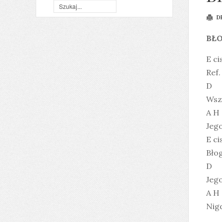
D
BŁ
E ci
Ref
D
Wsz
A H
Jego
E ci
Bło
D
Jego
A H
Nigd