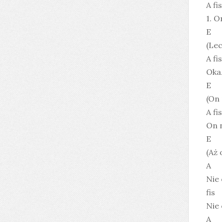
A fis
1. 
E
(Lec
A fis
Okaz
E
(On 
A fis
On 
E
(Aż 
A
Nie
fis
Nie 
A