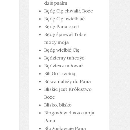
dziś psalm
Będę Cię chwalił, Boże
Będę Cię uwielbiać
Będę Pana czcił
Będę śpiewał Tobie
mocy moja
Będę wielbić Cię
Będziemy tańczyć
Będziesz miłował
Bili Go trzciną
Bitwa należy do Pana
Bliskie jest Królestwo
Boże
Blisko, blisko
Błogosław duszo moja
Pana
Błogosławcie Pana