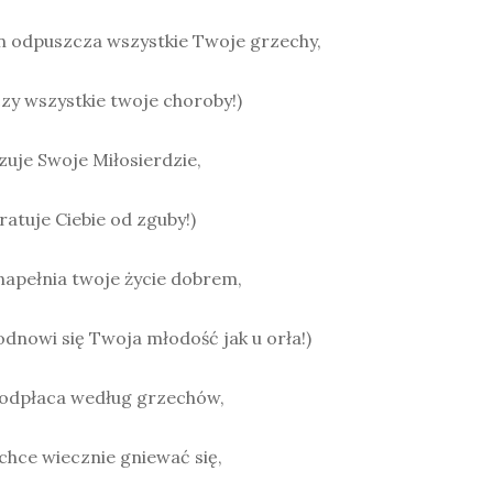
On odpuszcza wszystkie Twoje grzechy,
zy wszystkie twoje choroby!)
uje Swoje Miłosierdzie,
ratuje Ciebie od zguby!)
napełnia twoje życie dobrem,
odnowi się Twoja młodość jak u orła!)
 odpłaca według grzechów,
chce wiecznie gniewać się,