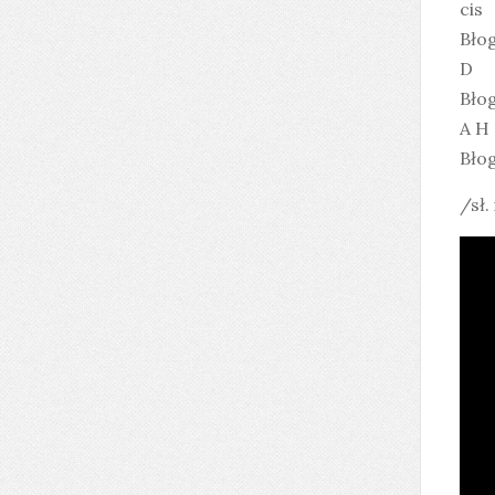
cis
Błog
D
Błog
A H
Bło
/sł.