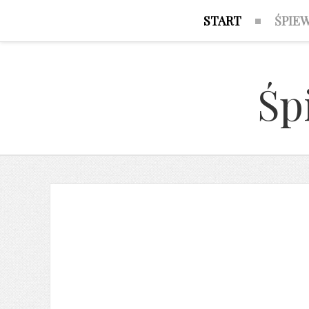
START
ŚPIE
Śp