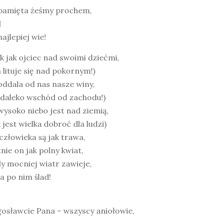
pamięta żeśmy prochem,
H
ajlepiej wie!
k jak ojciec nad swoimi dziećmi,
 lituje się nad pokornym!)
ddala od nas nasze winy,
 daleko wschód od zachodu!)
wysoko niebo jest nad ziemią,
 jest wielka dobroć dla ludzi)
człowieka są jak trawa,
nie on jak polny kwiat,
y mocniej wiatr zawieje,
a po nim ślad!
osławcie Pana – wszyscy aniołowie,