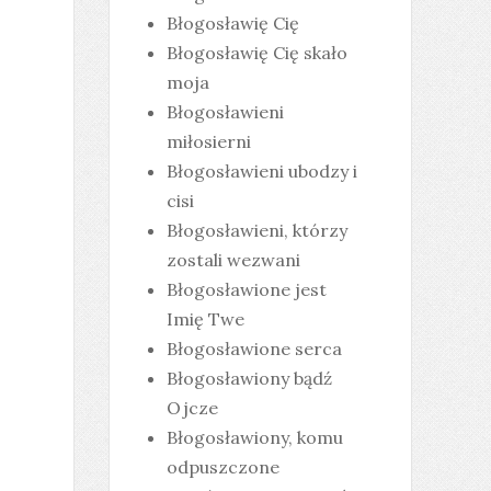
Błogosławię Cię
Błogosławię Cię skało
moja
Błogosławieni
miłosierni
Błogosławieni ubodzy i
cisi
Błogosławieni, którzy
zostali wezwani
Błogosławione jest
Imię Twe
Błogosławione serca
Błogosławiony bądź
Ojcze
Błogosławiony, komu
odpuszczone