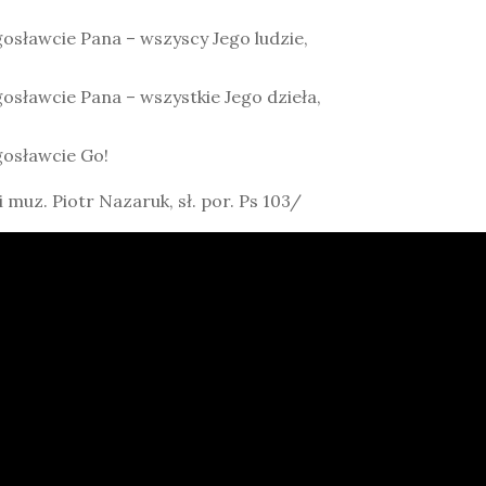
osławcie Pana – wszyscy Jego ludzie,
osławcie Pana – wszystkie Jego dzieła,
gosławcie Go!
 i muz. Piotr Nazaruk, sł. por. Ps 103/