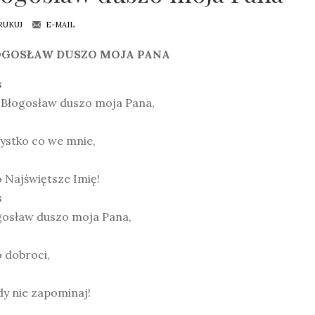
RUKUJ
E-MAIL
OGOSŁAW DUSZO MOJA PANA
s
. Błogosław duszo moja Pana,
ystko co we mnie,
 Najświętsze Imię!
s
gosław duszo moja Pana,
 dobroci,
y nie zapominaj!