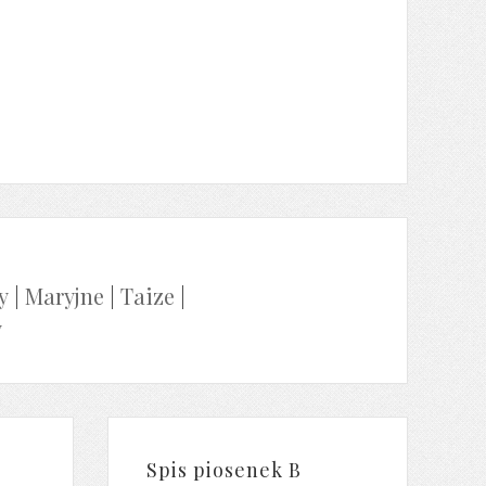
y
|
Maryjne
|
Taize
|
y
Spis piosenek B