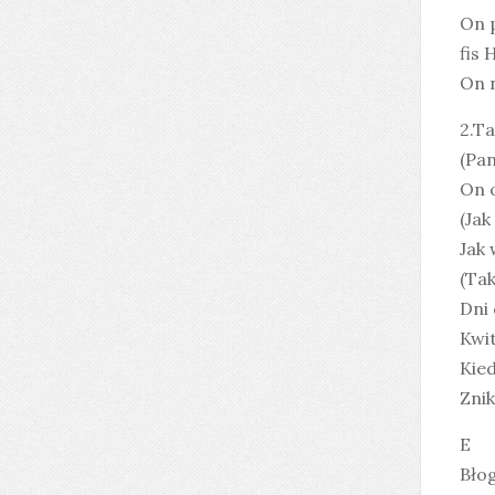
On 
fis 
On n
2.Ta
(Pan
On o
(Jak
Jak 
(Tak
Dni 
Kwit
Kied
Znik
E
Błog