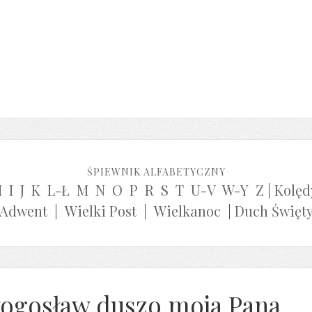
ŚPIEWNIK ALFABETYCZNY
H
I
J
K
L-Ł
M
N
O
P
R
S
T
U-V
W-Y
Z
|
Kolęd
Adwent
|
Wielki Post
|
Wielkanoc
|
Duch Święt
łogosław duszo moja Pana