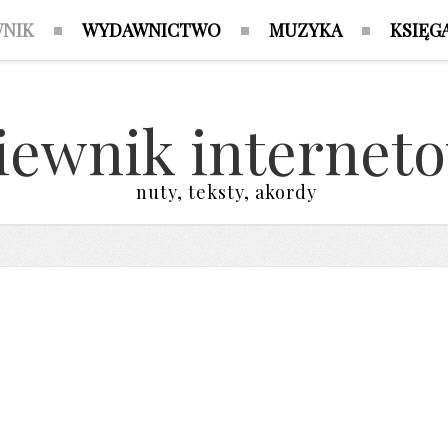
WNIK
WYDAWNICTWO
MUZYKA
KSIĘG
iewnik internet
nuty, teksty, akordy