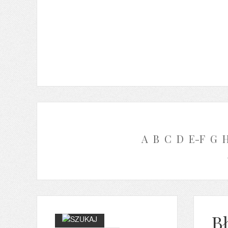
A
B
C
D
E-F
G
B