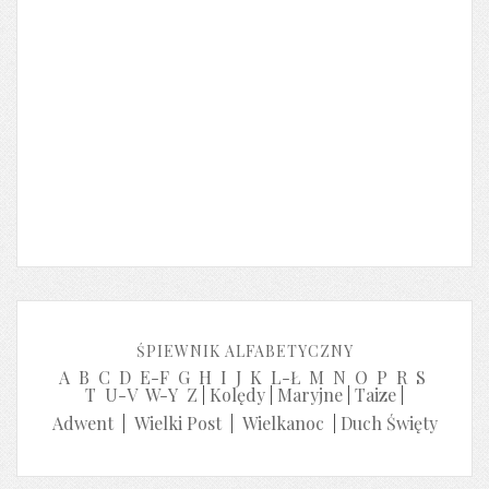
ŚPIEWNIK ALFABETYCZNY
A
B
C
D
E-F
G
H
I
J
K
L-Ł
M
N
O
P
R
S
T
U-V
W-Y
Z
|
Kolędy
|
Maryjne
|
Taize
|
Adwent
|
Wielki Post
|
Wielkanoc
|
Duch Święty