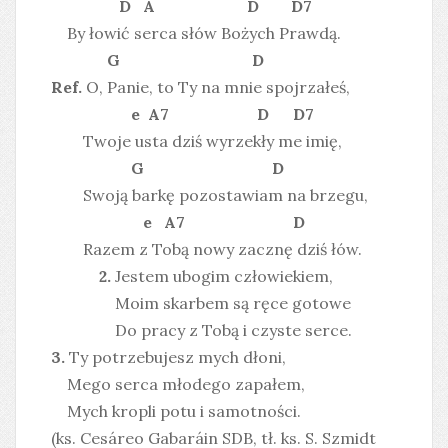
D A D D7
By łowić serca słów Bożych Prawdą.
G D
Ref.
O, Panie, to Ty na mnie spojrzałeś,
e A7 D D7
Twoje usta dziś wyrzekły me imię,
G D
Swoją barkę pozostawiam na brzegu,
e A7 D
Razem z Tobą nowy zacznę dziś łów.
2.
Jestem ubogim człowiekiem,
Moim skarbem są ręce gotowe
Do pracy z Tobą i czyste serce.
3.
Ty potrzebujesz mych dłoni,
Mego serca młodego zapałem,
Mych kropli potu i samotności.
(ks. Cesáreo Gabaráin SDB, tł. ks. S. Szmidt