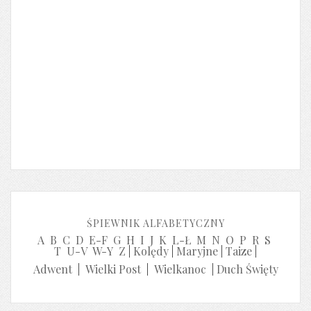
ŚPIEWNIK ALFABETYCZNY
A
B
C
D
E-F
G
H
I
J
K
L-Ł
M
N
O
P
R
S
T
U-V
W-Y
Z
|
Kolędy
|
Maryjne
|
Taize
|
Adwent
|
Wielki Post
|
Wielkanoc
|
Duch Święty