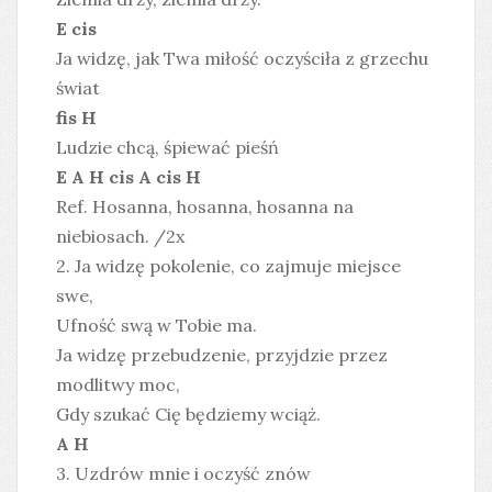
E cis
Ja widzę, jak Twa miłość oczyściła z grzechu
świat
fis H
Ludzie chcą, śpiewać pieśń
E A H cis A cis H
Ref. Hosanna, hosanna, hosanna na
niebiosach. /2x
2. Ja widzę pokolenie, co zajmuje miejsce
swe,
Ufność swą w Tobie ma.
Ja widzę przebudzenie, przyjdzie przez
modlitwy moc,
Gdy szukać Cię będziemy wciąż.
A H
3. Uzdrów mnie i oczyść znów