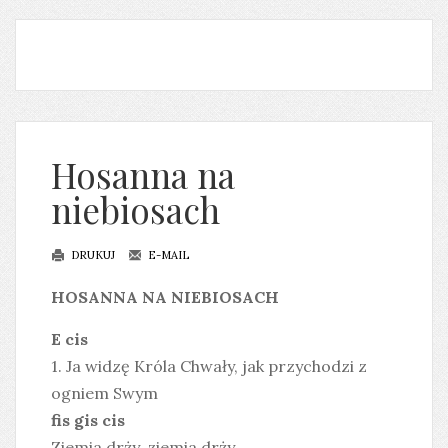
Hosanna na
niebiosach
DRUKUJ
E-MAIL
HOSANNA NA NIEBIOSACH
E cis
1. Ja widzę Króla Chwały, jak przychodzi z
ogniem Swym
fis gis cis
Ziemia drży, ziemia drży.