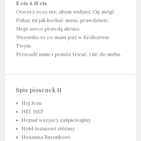
E cis A H cis
Otwórz oczy me, abym widzieć Cię mógł
Pokaż mi jak kochać mam, prawdziwie.
Moje serce prawdą skrusz
Wszystko to co mam jest w Królestwie
Twym
Prowadź mnie i pomóż trwać, i iść do nieba.
Spis piosenek H
Hej Jezu
HEJ, HEJ!
Hejnał wszyscy zaśpiewajmy
Hołd Jezusowi złóżmy
Hosanna Barankowi