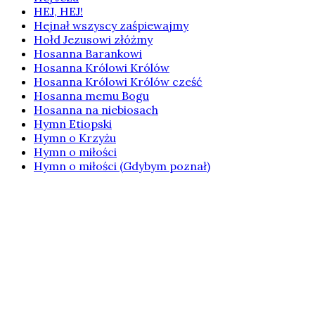
HEJ, HEJ!
Hejnał wszyscy zaśpiewajmy
Hołd Jezusowi złóżmy
Hosanna Barankowi
Hosanna Królowi Królów
Hosanna Królowi Królów cześć
Hosanna memu Bogu
Hosanna na niebiosach
Hymn Etiopski
Hymn o Krzyżu
Hymn o miłości
Hymn o miłości (Gdybym poznał)