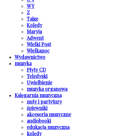
W Y
Z
Taize
Kolędy
Maryja
Adwent
Wielki Post
Wielkanoc
Wydawnictwo
muzyka
Płyty CD
Teledyski
Uwielbienie
muzyka organowa
Księgarnia muzyczna
nuty i partytury
śpiewniki
akcesoria muzyczne
audiobooki
edukacja muzyczna
kolędy