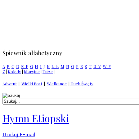
Śpiewnik alfabetyczny
A
B
C
D
E-F
G
H
I
J
K
L-Ł
M
N
O
P
R
S
T
U-V
W-Y
Z
|
Kolędy
|
Maryjne
|
Taize
|
Adwent
|
Wielki Post
|
Wielkanoc
|
Duch Święty
Hymn Etiopski
Drukuj
E-mail