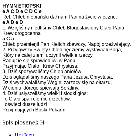
HYMN ETIOPSKI
e A C D e C D C e
Ref. Chleb niebiański dał nam Pan na życie wieczne.
e A D e D
1. Wzięliśmy i jedliśmy Chleb Błogosławiony Ciało Pana i
Krew drogocenną
a C a
Chleb przemienił Pan Kielich zbawczy, Napój orzeźwiający.
2. Przyjąwszy Święty Chleb będziemy wysławiali Boga,
Który na całej ziemi uczynił wielkie rzeczy
Radujcie się sprawiedliwi w Panu,
Przyjmując Ciało i Krew Chrystusa.
3. Dziś spożywaliśmy Chleb aniołów
Dziś oglądaliśmy naszego Pana Jezusa Chrystusa,
Dziś wychwalaliśmy Węgiel żarzący się na ołtarzu,
W cieniu którego śpiewają Serafiny.
4. Dziś usłyszeliśmy wielki i słodki głos:
To Ciało spali ciernie grzechów,
I oświeci dusze ludzi
Przyjmujących Boski Pokarm.
Spis piosenek H
Hej Jezu