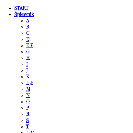
START
Śpiewnik
A
B
C
D
E F
G
H
I
J
K
L Ł
M
N
O
P
R
S
T
U V