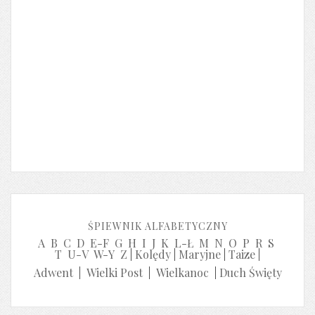
ŚPIEWNIK ALFABETYCZNY
A
B
C
D
E-F
G
H
I
J
K
L-Ł
M
N
O
P
R
S
T
U-V
W-Y
Z
|
Kolędy
|
Maryjne
|
Taize
|
Adwent
|
Wielki Post
|
Wielkanoc
|
Duch Święty