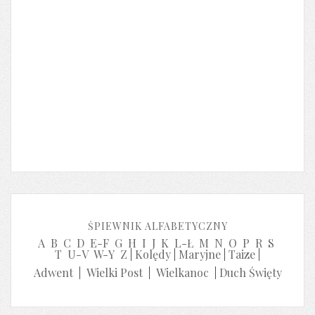
ŚPIEWNIK ALFABETYCZNY
A
B
C
D
E-F
G
H
I
J
K
L-Ł
M
N
O
P
R
S
T
U-V
W-Y
Z
|
Kolędy
|
Maryjne
|
Taize
|
Adwent
|
Wielki Post
|
Wielkanoc
|
Duch Święty