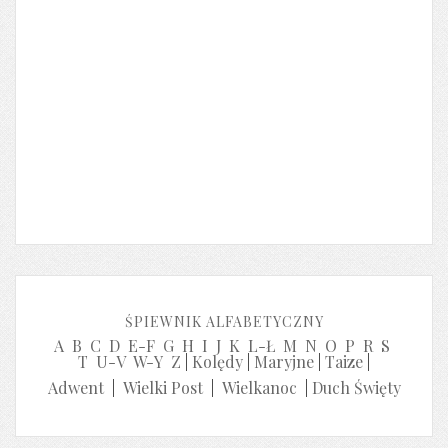
ŚPIEWNIK ALFABETYCZNY
A
B
C
D
E-F
G
H
I
J
K
L-Ł
M
N
O
P
R
S
T
U-V
W-Y
Z
|
Kolędy
|
Maryjne
|
Taize
|
Adwent
|
Wielki Post
|
Wielkanoc
|
Duch Święty