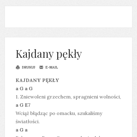
Kajdany pękły
DRUKUJ
E-MAIL
KAJDANY PĘKŁY
a G a G
1. Zniewoleni grzechem, spragnieni wolności,
a G E7
Wciąż błądząc po omacku, szukaliśmy
światłości.
a G a