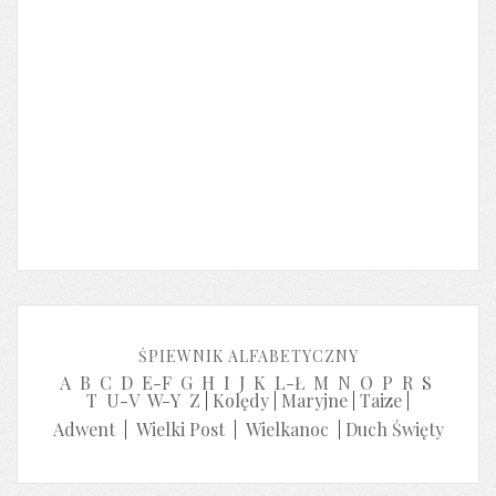
ŚPIEWNIK ALFABETYCZNY
A
B
C
D
E-F
G
H
I
J
K
L-Ł
M
N
O
P
R
S
T
U-V
W-Y
Z
|
Kolędy
|
Maryjne
|
Taize
|
Adwent
|
Wielki Post
|
Wielkanoc
|
Duch Święty