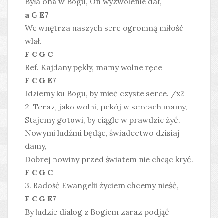
Była ona w Bogu, On wyzwolenie dał,
a G E7
We wnętrza naszych serc ogromną miłość
wlał.
F C G C
Ref. Kajdany pękły, mamy wolne ręce,
F C G E7
Idziemy ku Bogu, by mieć czyste serce. /x2
2. Teraz, jako wolni, pokój w sercach mamy,
Stajemy gotowi, by ciągle w prawdzie żyć.
Nowymi ludźmi będąc, świadectwo dzisiaj
damy,
Dobrej nowiny przed światem nie chcąc kryć.
F C G C
3. Radość Ewangelii życiem chcemy nieść,
F C G E7
By ludzie dialog z Bogiem zaraz podjąć