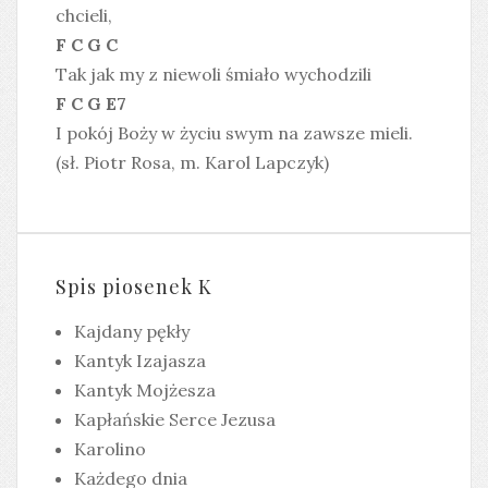
chcieli,
F C G C
Tak jak my z niewoli śmiało wychodzili
F C G E7
I pokój Boży w życiu swym na zawsze mieli.
(sł. Piotr Rosa, m. Karol Lapczyk)
Spis piosenek K
Kajdany pękły
Kantyk Izajasza
Kantyk Mojżesza
Kapłańskie Serce Jezusa
Karolino
Każdego dnia