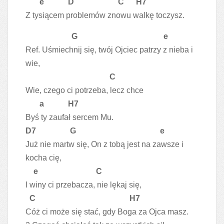
e D C H7
Z tysiącem problemów znowu walkę toczysz.
G e
Ref. Uśmiechnij się, twój Ojciec patrzy z nieba i
wie,
C
Wie, czego ci potrzeba, lecz chce
a H7
Byś ty zaufał sercem Mu.
D7 G e
Już nie martw się, On z tobą jest na zawsze i
kocha cię,
e C
I winy ci przebacza, nie lękaj się,
C H7
Cóż ci może się stać, gdy Boga za Ojca masz.