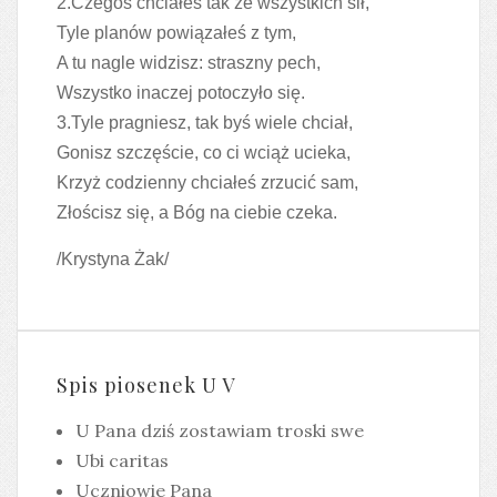
2.Czegoś chciałeś tak ze wszystkich sił,
Tyle planów powiązałeś z tym,
A tu nagle widzisz: straszny pech,
Wszystko inaczej potoczyło się.
3.Tyle pragniesz, tak byś wiele chciał,
Gonisz szczęście, co ci wciąż ucieka,
Krzyż codzienny chciałeś zrzucić sam,
Złościsz się, a Bóg na ciebie czeka.
/Krystyna Żak/
Spis piosenek U V
U Pana dziś zostawiam troski swe
Ubi caritas
Uczniowie Pana