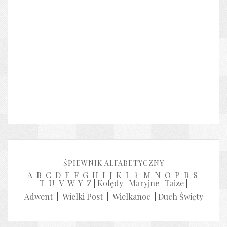
ŚPIEWNIK ALFABETYCZNY
A
B
C
D
E-F
G
H
I
J
K
L-Ł
M
N
O
P
R
S
T
U-V
W-Y
Z
|
Kolędy
|
Maryjne
|
Taize
|
Adwent
|
Wielki Post
|
Wielkanoc
|
Duch Święty