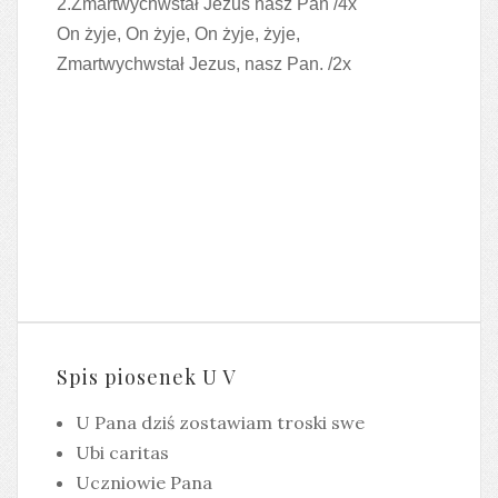
2.Zmartwychwstał Jezus nasz Pan /4x
On żyje, On żyje, On żyje, żyje,
Zmartwychwstał Jezus, nasz Pan. /2x
Spis piosenek U V
U Pana dziś zostawiam troski swe
Ubi caritas
Uczniowie Pana