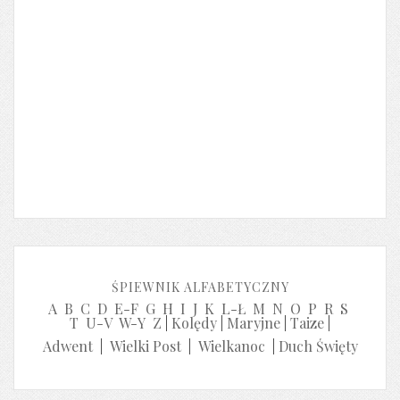
ŚPIEWNIK ALFABETYCZNY
A
B
C
D
E-F
G
H
I
J
K
L-Ł
M
N
O
P
R
S
T
U-V
W-Y
Z
|
Kolędy
|
Maryjne
|
Taize
|
Adwent
|
Wielki Post
|
Wielkanoc
|
Duch Święty