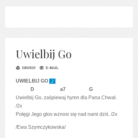
Uwielbij Go
DRUKUJ
E-MAIL
UWIELBIJ GO
D a7 G
Uwielbij Go, zaśpiewaj hymn dla Pana Chwał.
/2x
Potęgi Jego głos wznosi się nad nami dziś. /2x
/Ewa Szymczykowska/