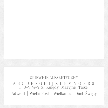
ŚPIEWNIK ALFABETYCZNY
A
B
C
D
E-F
G
H
I
J
K
L-Ł
M
N
O
P
R
S
T
U-V
W-Y
Z
|
Kolędy
|
Maryjne
|
Taize
|
Adwent
|
Wielki Post
|
Wielkanoc
|
Duch Święty