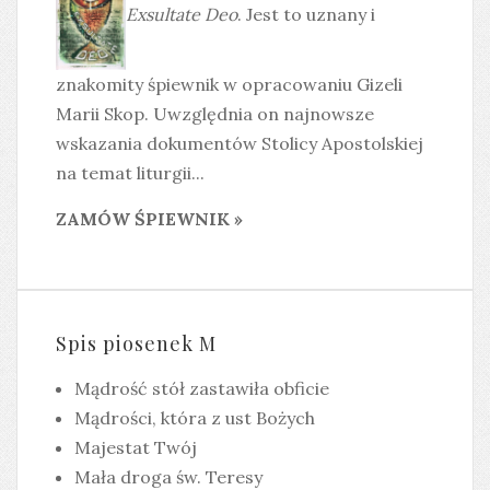
Exsultate Deo
. Jest to uznany i
znakomity śpiewnik w opracowaniu Gizeli
Marii Skop. Uwzględnia on najnowsze
wskazania dokumentów Stolicy Apostolskiej
na temat liturgii...
ZAMÓW ŚPIEWNIK »
Spis piosenek M
Mądrość stół zastawiła obficie
Mądrości, która z ust Bożych
Majestat Twój
Mała droga św. Teresy