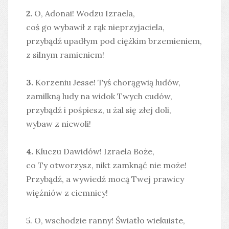
2.
O, Adonai! Wodzu Izraela,
coś go wybawił z rąk nieprzyjaciela,
przybądź upadłym pod ciężkim brzemieniem,
z silnym ramieniem!
3.
Korzeniu Jesse! Tyś chorągwią ludów,
zamilkną ludy na widok Twych cudów,
przybądź i pośpiesz, u żal się złej doli,
wybaw z niewoli!
4.
Kluczu Dawidów! Izraela Boże,
co Ty otworzysz, nikt zamknąć nie może!
Przybądź, a wywiedź mocą Twej prawicy
więźniów z ciemnicy!
5. O, wschodzie ranny! Światło wiekuiste,