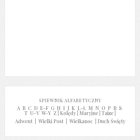
ŚPIEWNIK ALFABETYCZNY
A
B
C
D
E-F
G
H
I
J
K
L-Ł
M
N
O
P
R
S
T
U-V
W-Y
Z
|
Kolędy
|
Maryjne
|
Taize
|
Adwent
|
Wielki Post
|
Wielkanoc
|
Duch Święty