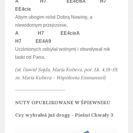
A
H7
.
EE4cisA
H7
EE4cis
Abym ubogim niósł Dobrą Nowinę, a
niewidomym przejrzenie,
A
H7 EE4cisA
H7
EE4A9
Uciśnionych odsyłał wolnymi i obwoływał rok
łaski od Pana.
sł. Dawid Sojda
, Maria Kubera,
por. Łk. 4,18-19
;
(
m. Maria Kubera - Wspólnota Emmanuel)
---------------------
NUTY OPUBLIKOWANE W ŚPIEWNIKU
Czy wybrałeś już drogę - Pieśni Chwały 3