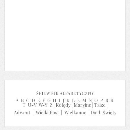
ŚPIEWNIK ALFABETYCZNY
A
B
C
D
E-F
G
H
I
J
K
L-Ł
M
N
O
P
R
S
T
U-V
W-Y
Z
|
Kolędy
|
Maryjne
|
Taize
|
Adwent
|
Wielki Post
|
Wielkanoc
|
Duch Święty