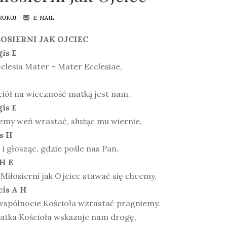
RUKUJ
E-MAIL
OSIERNI JAK OJCIEC
gis E
cclesia Mater – Mater Ecclesiae,
iół na wieczność matką jest nam.
gis E
emy weń wrastać, służąc mu wiernie,
is H
 i głosząc, gdzie pośle nas Pan.
 H E
 Miłosierni jak Ojciec stawać się chcemy,
cis A H
wspólnocie Kościoła wzrastać pragniemy.
Matka Kościoła wskazuje nam drogę,