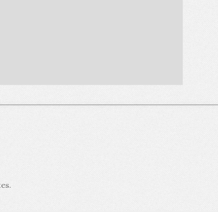
tes
.