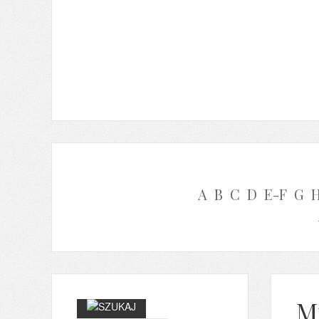
A
B
C
D
E-F
G
Mi