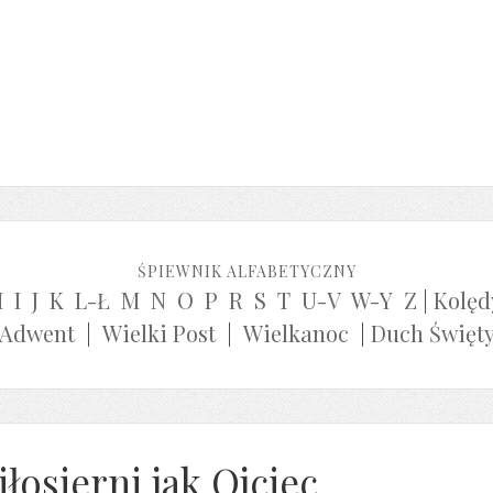
ŚPIEWNIK ALFABETYCZNY
H
I
J
K
L-Ł
M
N
O
P
R
S
T
U-V
W-Y
Z
|
Kolęd
Adwent
|
Wielki Post
|
Wielkanoc
|
Duch Święt
łosierni jak Ojciec