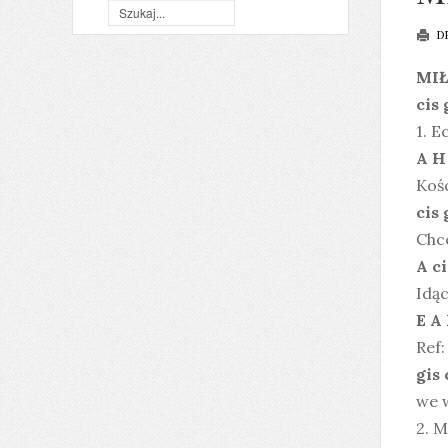
D
MIŁ
cis 
1. E
A H
Kośc
cis 
Chc
A c
Idąc
E A
Ref:
gis 
we 
2. 