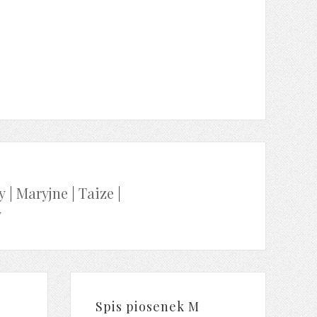
y
|
Maryjne
|
Taize
|
y
Spis piosenek M