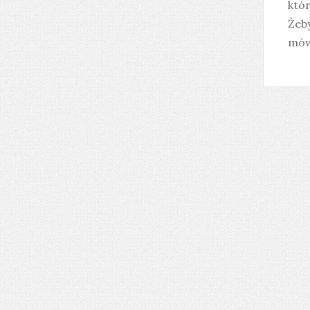
któr
Żeb
mówi