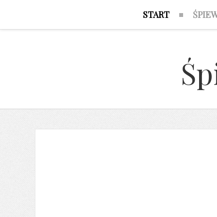
START
ŚPIE
Śp