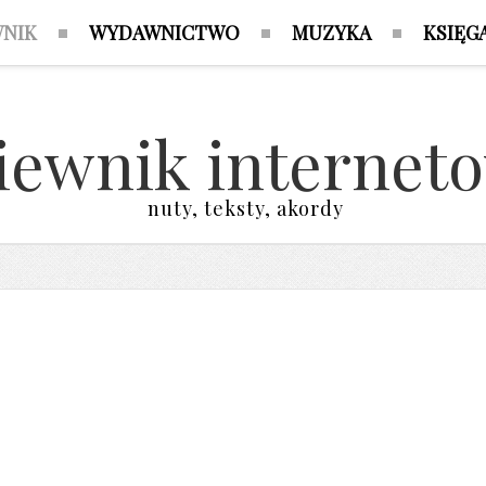
WNIK
WYDAWNICTWO
MUZYKA
KSIĘG
iewnik internet
nuty, teksty, akordy