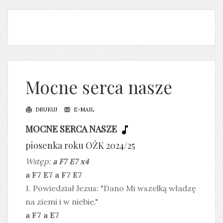
Mocne serca nasze
DRUKUJ
E-MAIL
MOCNE SERCA NASZE
piosenka roku OŻK 2024/25
Wstęp:
a F7 E7 x4
a F7 E7 a F7 E7
1. Powiedział Jezus: "Dano Mi wszelką władzę
na ziemi i w niebie."
a F7 a E7