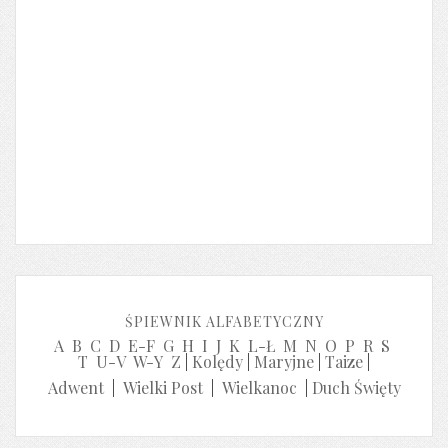
ŚPIEWNIK ALFABETYCZNY
A
B
C
D
E-F
G
H
I
J
K
L-Ł
M
N
O
P
R
S
T
U-V
W-Y
Z
|
Kolędy
|
Maryjne
|
Taize
|
Adwent
|
Wielki Post
|
Wielkanoc
|
Duch Święty