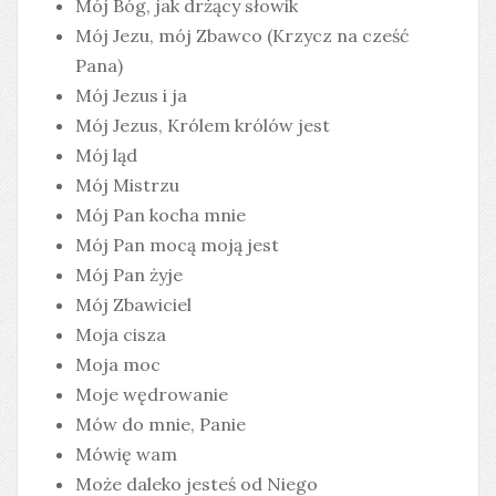
Mój Bóg, jak drżący słowik
Mój Jezu, mój Zbawco (Krzycz na cześć
Pana)
Mój Jezus i ja
Mój Jezus, Królem królów jest
Mój ląd
Mój Mistrzu
Mój Pan kocha mnie
Mój Pan mocą moją jest
Mój Pan żyje
Mój Zbawiciel
Moja cisza
Moja moc
Moje wędrowanie
Mów do mnie, Panie
Mówię wam
Może daleko jesteś od Niego