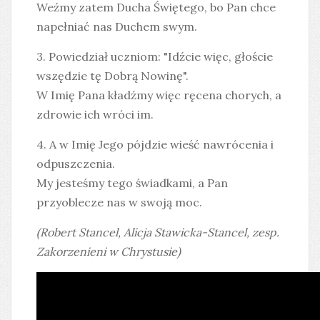
Weźmy zatem Ducha Świętego, bo Pan chce
napełniać nas Duchem swym.
3. Powiedział uczniom: "Idźcie więc, głoście
wszędzie tę Dobrą Nowinę".
W Imię Pana kładźmy więc ręcena chorych, a
zdrowie ich wróci im.
4. A w Imię Jego pójdzie wieść nawrócenia i
odpuszczenia.
My jesteśmy tego świadkami, a Pan
przyoblecze nas w swoją moc.
(
Robert Stancel
,
Alicja Stawicka-Stancel, zesp.
Zakorzenieni w Chrystusie)