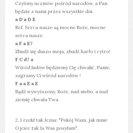
Czyńmy uczniów pośród narodów, a Pan
będzie z nami przez wszystkie dni.
a D a D E
Ref. Serca nasze są mocne Boże, mocne
serca nasze.
a F a E7
Zbudź się duszo moja, zbudź harfo i cytro!
F C d7 a
Wśród ludów będziemy Cię chwalić, Panie,
zagramy Ci wśród narodów !
F a a E a E
Bądź wywyższony, Boże, nad niebo, a nad
ziemię chwała Twa.
2. I rzekł tak Jezus: "Pokój Wam, jak mnie
Ojciec tak Ja Was posyłam".