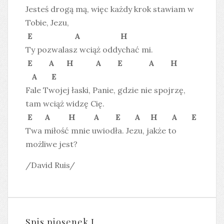
Jesteś drogą mą, więc każdy krok stawiam w
Tobie, Jezu,
E A H
Ty pozwalasz wciąż oddychać mi.
E A H A E A H
A E
Fale Twojej łaski, Panie, gdzie nie spojrzę,
tam wciąż widzę Cię.
E A H A E A H A E
Twa miłość mnie uwiodła. Jezu, jakże to
możliwe jest?
/David Ruis/
Spis piosenek J