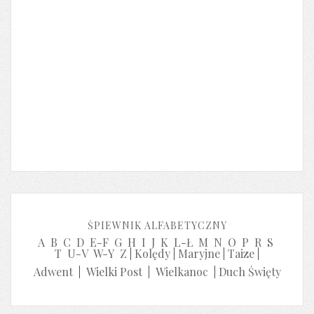
ŚPIEWNIK ALFABETYCZNY
A
B
C
D
E-F
G
H
I
J
K
L-Ł
M
N
O
P
R
S
T
U-V
W-Y
Z
|
Kolędy
|
Maryjne
|
Taize
|
Adwent
|
Wielki Post
|
Wielkanoc
|
Duch Święty