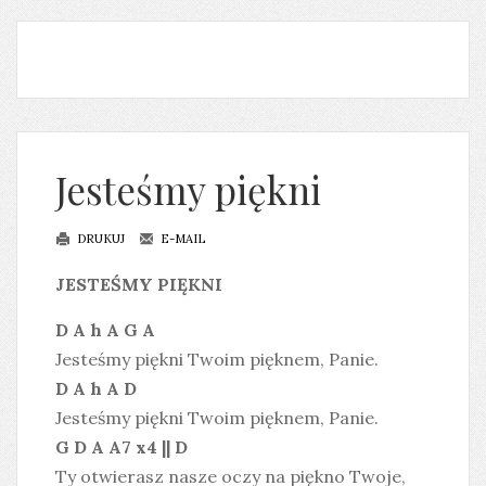
Jesteśmy piękni
DRUKUJ
E-MAIL
JESTEŚMY PIĘKNI
D A h A G A
Jesteśmy piękni Twoim pięknem, Panie.
D A h A D
Jesteśmy piękni Twoim pięknem, Panie.
G D A A7 x4 || D
Ty otwierasz nasze oczy na piękno Twoje,