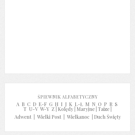
ŚPIEWNIK ALFABETYCZNY
A
B
C
D
E-F
G
H
I
J
K
L-Ł
M
N
O
P
R
S
T
U-V
W-Y
Z
|
Kolędy
|
Maryjne
|
Taize
|
Adwent
|
Wielki Post
|
Wielkanoc
|
Duch Święty