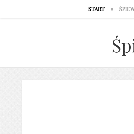
START
ŚPIE
Śp