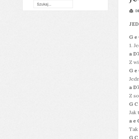
D
JED
G e
1. J
a D
Z wi
G e
Jedn
a D
Z so
G C
Jak 
a e 
Tak 
G C