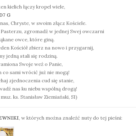
ten kielich łączy kropel wiele,
 D7 G
nas, Chryste, w swoim złącz Kościele.
O Pasterzu, zgromadź w jednej Swej owczarni
ąkane owce, które giną.
den Kościół zbierz na nowo i przygarnij,
y jedną stali się rodziną.
ramiona Swoje weź o Panie,
 co sami wrócić już nie mogą!
haj zjednoczenia cud się stanie,
wadź nas ku niebu wspólną drogą!
 i muz. ks. Stanisław Ziemiański, SI)
EWNIKI
, w których można znaleźć nuty do tej pieśni: