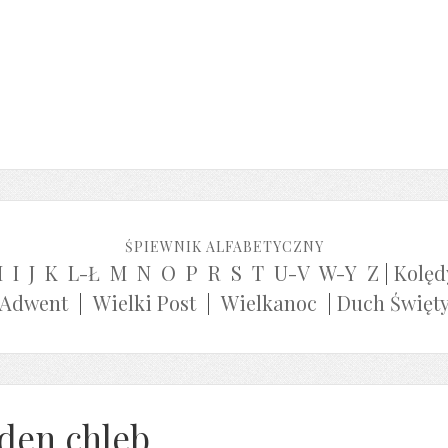
ŚPIEWNIK ALFABETYCZNY
H
I
J
K
L-Ł
M
N
O
P
R
S
T
U-V
W-Y
Z
|
Kolęd
Adwent
|
Wielki Post
|
Wielkanoc
|
Duch Święt
eden chleb