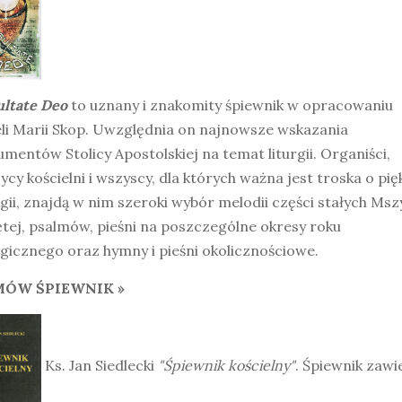
ultate Deo
to uznany i znakomity śpiewnik w opracowaniu
li Marii Skop. Uwzględnia on najnowsze wskazania
mentów Stolicy Apostolskiej na temat liturgii. Organiści,
cy kościelni i wszyscy, dla których ważna jest troska o pi
rgii, znajdą w nim szeroki wybór melodii części stałych Msz
tej, psalmów, pieśni na poszczególne okresy roku
rgicznego oraz hymny i pieśni okolicznościowe.
ÓW ŚPIEWNIK »
Ks. Jan Siedlecki
"Śpiewnik kościelny"
. Śpiewnik zawi