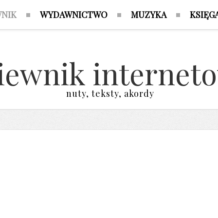
WNIK
WYDAWNICTWO
MUZYKA
KSIĘG
iewnik internet
nuty, teksty, akordy