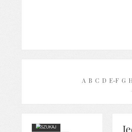
A
B
C
D
E-F
G
J