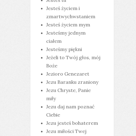
Jesteś tu
Jesteś życiem i
zmartwychwstaniem
Jesteś życiem mym
Jesteśmy jednym
ciałem
Jesteśmy piękni
Jeżeli to Twój głos, mój
Boże
Jezioro Genezaret
Jezu Baranku zraniony
Jezu Chryste, Panie
miły
Jezu daj nam poznać
Ciebie
Jezu jesteś bohaterem
Jezu miłości Twej