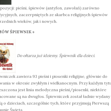
pozycji: pieśni, śpiewów (antyfon, zawołań) zarówno
ycyjnych, zaczerpniętych ze skarbca religijnych śpiewów
zednich wieków, jak i nowych.
ÓW ŚPIEWNIK »
Do ołtarza już idziemy. Śpiewnik dla dzieci.
wniczek zawiera 93 pieśni i piosenki religijne, głównie do
wania w okresie zwykłym i wielkanocnym. Przy każdym tytu
szczona jest linia melodyczna pieśni/piosenki, niektóre
acowane są na dwugłos. Śpiewniczek został ładnie wydany
ą o dzieciach, szczególnie tych, które przyjmują Pierwszą
unię Świętą.