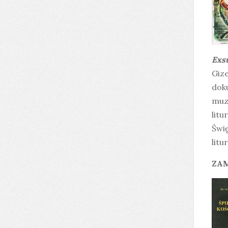
Exs
Gize
doku
muzy
litu
Świę
litu
ZAM