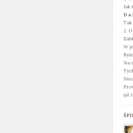
Jak 
D a
Tak 
2. 
Zabł
W je
Byśm
Na 
Tych
Niec
Pro
(sł.
ŚPI