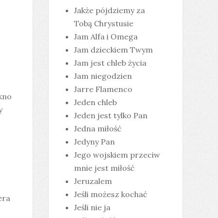
Jakże pójdziemy za
Tobą Chrystusie
Jam Alfa i Omega
Jam dzieckiem Twym
Jam jest chleb życia
Jam niegodzien
Jarre Flamenco
ękno
Jeden chleb
y
Jeden jest tylko Pan
Jedna miłość
Jedyny Pan
Jego wojskiem przeciw
mnie jest miłość
Jeruzalem
Jeśli możesz kochać
era
Jeśli nie ja