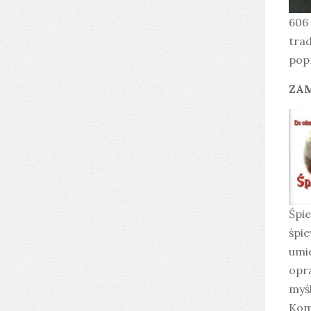
606 
trad
popr
ZAM
Śpie
śpie
umie
opr
myśl
Kom