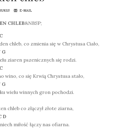
RUKUJ
E-MAIL
EN CHLEB
&NBSP;
 C
eden chleb, co zmienia się w Chrystusa Ciało,
7 G
elu ziaren pszenicznych się rodzi.
 C
o wino, co się Krwią Chrystusa stało,
7 G
ku wielu winnych gron pochodzi.
ten chleb co złączył złote ziarna,
C D
niech miłość łączy nas ofiarna.