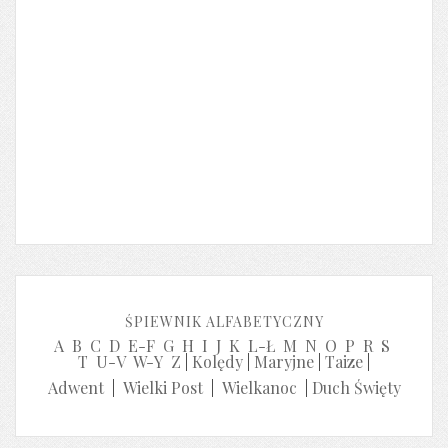
ŚPIEWNIK ALFABETYCZNY
A
B
C
D
E-F
G
H
I
J
K
L-Ł
M
N
O
P
R
S
T
U-V
W-Y
Z
|
Kolędy
|
Maryjne
|
Taize
|
Adwent
|
Wielki Post
|
Wielkanoc
|
Duch Święty