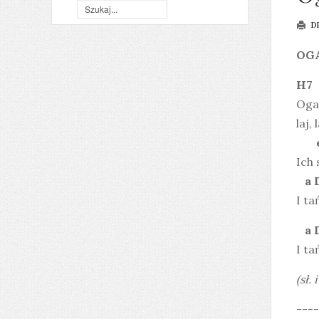
D
OG
Ogar
laj, l
Ich 
a
I ta
I ta
(sł.
----