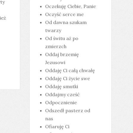
ty
Oczekuję Ciebie, Panie
Oczyść serce me
ież
Od dawna szukam
twarzy
Od świtu aż po
zmierzch
Oddaj brzemię
Jezusowi
Oddaję Ci całą chwałę
Oddaję Ci życie swe
Oddaję smutki
Oddajmy cześć
Odpocznienie
Odszedł pasterz od
nas
Ofiaruję Ci