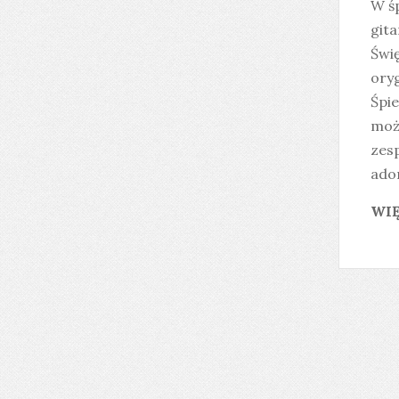
W ś
gita
Świ
oryg
Śpie
moż
zes
ador
WIĘ