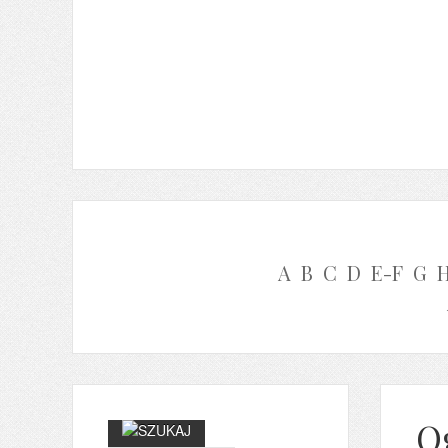
A
B
C
D
E-F
G
O