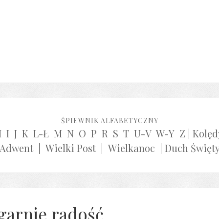
ŚPIEWNIK ALFABETYCZNY
H
I
J
K
L-Ł
M
N
O
P
R
S
T
U-V
W-Y
Z
|
Kolęd
Adwent
|
Wielki Post
|
Wielkanoc
|
Duch Święt
garnie radość