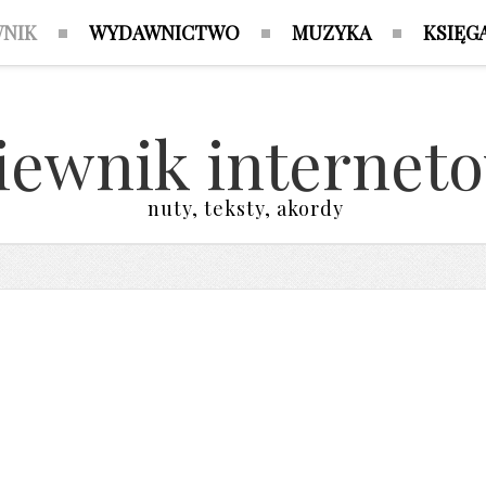
WNIK
WYDAWNICTWO
MUZYKA
KSIĘG
iewnik internet
nuty, teksty, akordy