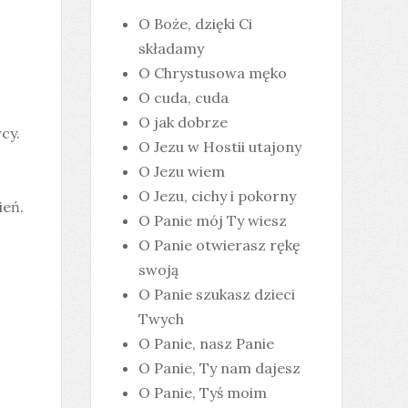
O Boże, dzięki Ci
składamy
O Chrystusowa męko
O cuda, cuda
O jak dobrze
cy.
O Jezu w Hostii utajony
O Jezu wiem
O Jezu, cichy i pokorny
ień.
O Panie mój Ty wiesz
O Panie otwierasz rękę
swoją
O Panie szukasz dzieci
Twych
O Panie, nasz Panie
O Panie, Ty nam dajesz
O Panie, Tyś moim