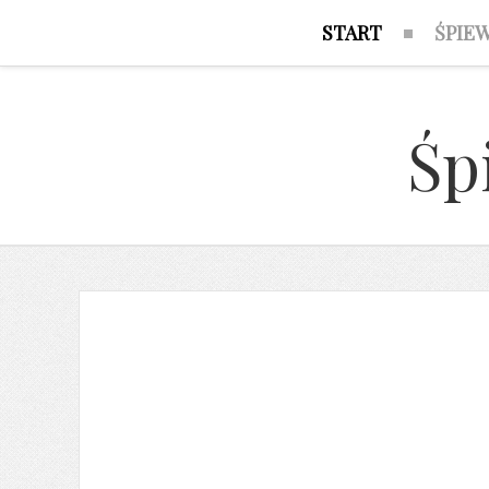
START
ŚPIE
Śp