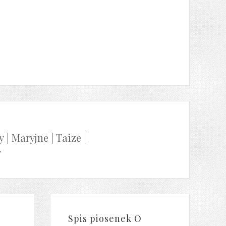
y
|
Maryjne
|
Taize
|
y
Spis piosenek O