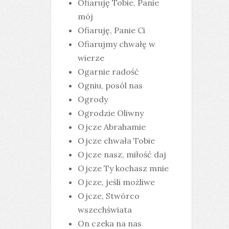
Ofiaruję Tobie, Panie
mój
Ofiaruję, Panie Ci
Ofiarujmy chwałę w
wierze
Ogarnie radość
Ogniu, posól nas
Ogrody
Ogrodzie Oliwny
Ojcze Abrahamie
Ojcze chwała Tobie
Ojcze nasz, miłość daj
Ojcze Ty kochasz mnie
Ojcze, jeśli możliwe
Ojcze, Stwórco
wszechświata
On czeka na nas