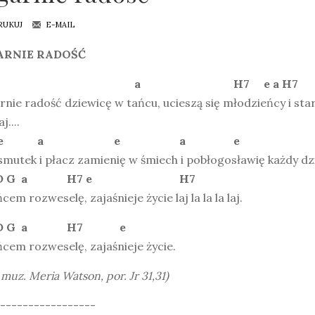
RUKUJ
E-MAIL
ARNIE RADOŚĆ
H7 a H7 e a H7
nie radość dziewicę w tańcu, ucieszą się młodzieńcy i star
aj....
e a e a e
smutek i płacz zamienię w śmiech i pobłogosławię każdy dz
 D G a H7 e H7
ńcem rozweselę, zajaśnieje życie laj la la la laj.
a D G a H7 e
ńcem rozweselę, zajaśnieje życie.
 i muz. Meria Watson, por. Jr 31,31)
-----------------