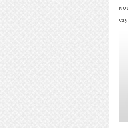
NU
Czy