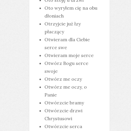
Oto stoję u drzwi
Oto wyryłem cię na obu
dłoniach
Otrzyjcie już łzy
płaczący
Otwieram dla Ciebie
serce swe
Otwieram moje serce
Otwórz Bogu serce
swoje
Otwórz me oczy
Otwórz me oczy, o
Panie
Otwórzcie bramy
Otwórzcie drzwi
Chrystusowi
Otwórzcie serca