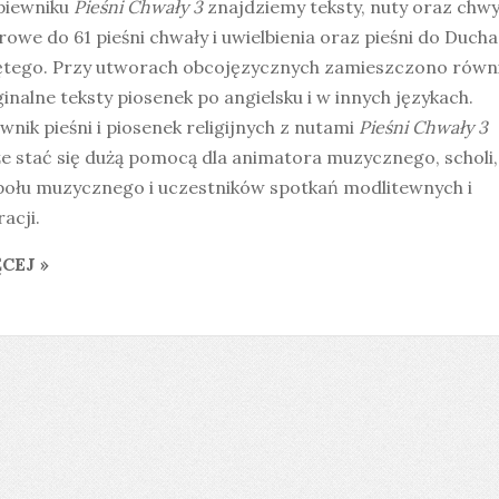
piewniku
Pieśni Chwały 3
znajdziemy teksty, nuty oraz chwy
rowe do 61 pieśni chwały i uwielbienia oraz pieśni do Ducha
ętego. Przy utworach obcojęzycznych zamieszczono równ
inalne teksty piosenek po angielsku i w innych językach.
wnik pieśni i piosenek religijnych z nutami
Pieśni Chwały 3
e stać się dużą pomocą dla animatora muzycznego, scholi,
połu muzycznego i uczestników spotkań modlitewnych i
acji.
CEJ »