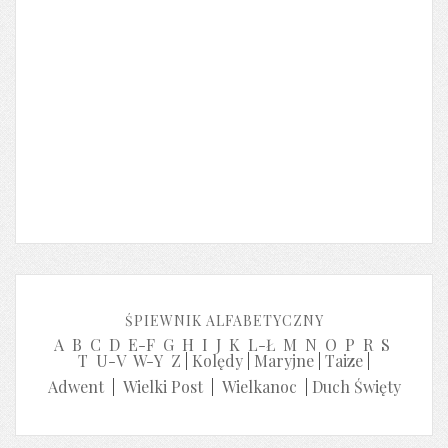
ŚPIEWNIK ALFABETYCZNY
A
B
C
D
E-F
G
H
I
J
K
L-Ł
M
N
O
P
R
S
T
U-V
W-Y
Z
|
Kolędy
|
Maryjne
|
Taize
|
Adwent
|
Wielki Post
|
Wielkanoc
|
Duch Święty