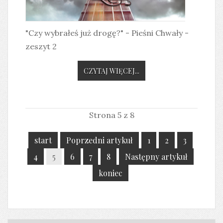
"Czy wybrałeś już drogę?" - Pieśni Chwały -
zeszyt 2
CZYTAJ WIĘCEJ...
Strona 5 z 8
start
Poprzedni artykuł
1
2
3
4
5
6
7
8
Następny artykuł
koniec