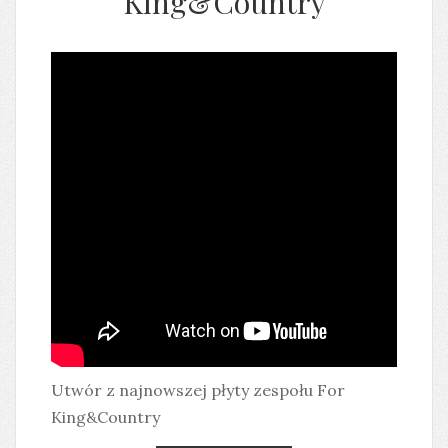
King&Country
Utwór z najnowszej płyty zespołu For
King&Country