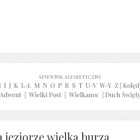
ŚPIEWNIK ALFABETYCZNY
H
I
J
K
L-Ł
M
N
O
P
R
S
T
U-V
W-Y
Z
|
Kolęd
Adwent
|
Wielki Post
|
Wielkanoc
|
Duch Święt
 jeziorze wielka burza