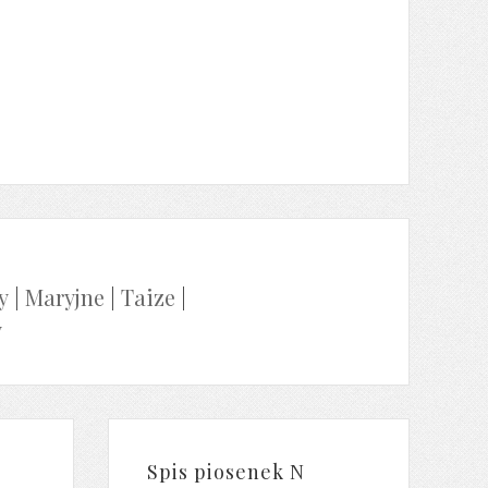
y
|
Maryjne
|
Taize
|
y
Spis piosenek N