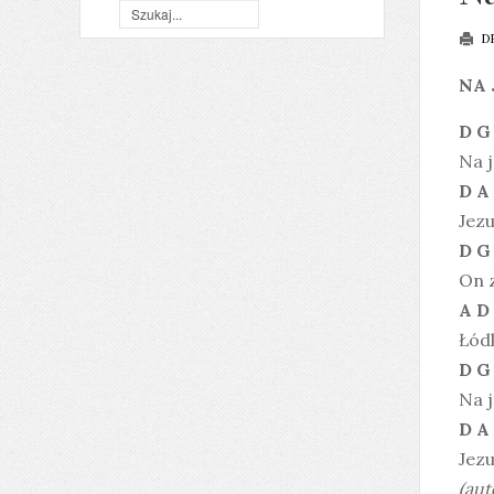
D
NA 
D G
Na j
D A
Jezu
D G
On 
A D
Łódk
D G
Na j
D A
Jezu
(aut