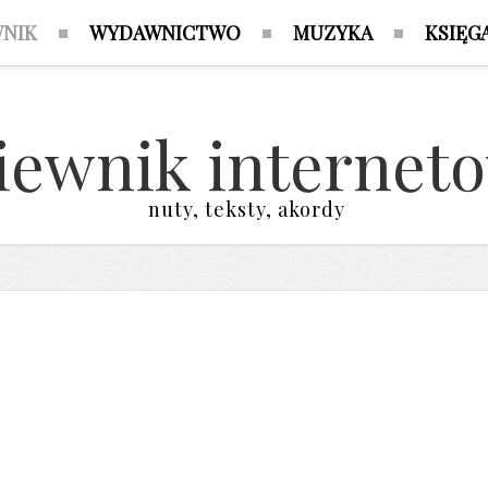
WNIK
WYDAWNICTWO
MUZYKA
KSIĘG
iewnik internet
nuty, teksty, akordy