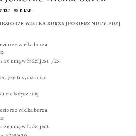
RUKUJ
E-MAIL
JEZIORZE WIELKA BURZA [POBIERZ NUTY PDF]
eziorze wielka burza
 D
s ze mną w łodzi jest. /2x
za rękę trzyma mnie
a nie kołysze się.
eziorze wielka burza
 D
s ze mną w łodzi jest.
or nieznany)