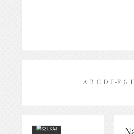
A
B
C
D
E-F
G
Na