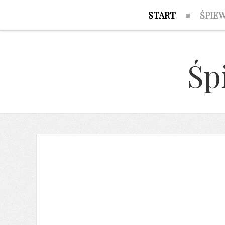
START
ŚPIE
Śp