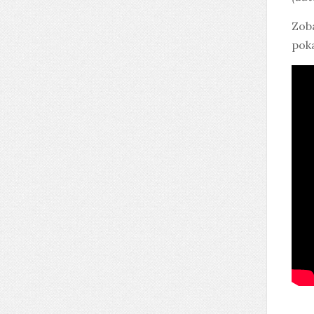
Zob
pok