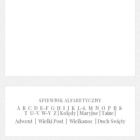
ŚPIEWNIK ALFABETYCZNY
A
B
C
D
E-F
G
H
I
J
K
L-Ł
M
N
O
P
R
S
T
U-V
W-Y
Z
|
Kolędy
|
Maryjne
|
Taize
|
Adwent
|
Wielki Post
|
Wielkanoc
|
Duch Święty