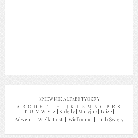
ŚPIEWNIK ALFABETYCZNY
A
B
C
D
E-F
G
H
I
J
K
L-Ł
M
N
O
P
R
S
T
U-V
W-Y
Z
|
Kolędy
|
Maryjne
|
Taize
|
Adwent
|
Wielki Post
|
Wielkanoc
|
Duch Święty