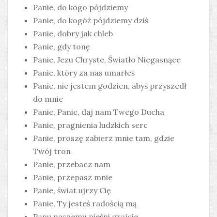
Panie, do kogo pójdziemy
Panie, do kogóż pójdziemy dziś
Panie, dobry jak chleb
Panie, gdy tonę
Panie, Jezu Chryste, Światło Niegasnące
Panie, który za nas umarłeś
Panie, nie jestem godzien, abyś przyszedł
do mnie
Panie, Panie, daj nam Twego Ducha
Panie, pragnienia ludzkich serc
Panie, proszę zabierz mnie tam, gdzie
Twój tron
Panie, przebacz nam
Panie, przepasz mnie
Panie, świat ujrzy Cię
Panie, Ty jesteś radością mą
Panu naszemu pieśni grajcie