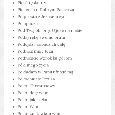
Pieśń tęsknoty
Piosenka o Dobrym Pasterzu
Po prostu z Jezusem żyć
Po upadku
Pod Twą obronę, Ojcze na niebie
Podaj rękę swemu bratu
Podejdź i zobacz chwałę
Podnieś mnie Jezu
Podnieście wzrok ku górom
Póki mego życia
Pokładam w Panu ufność mą
Pokochajcie Jezusa
Pokój Chrystusowy
Pokój daję wam
Pokój jak rzeka
Pokój Wam
Pokój zostawiam wam