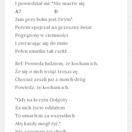
I powiedział mi: "Nie martw się
A7 D
Jam przy boku jest twym".
Potem spojrzał na grzeszny świat
Pogrążony w ciemności
I zwracając się do mnie
Pełen smutku tak rzekł:
Ref: Powiedz ludziom, że kocham ich,
Że się o nich wciąż troszczę,
Chociaż zeszli już z moich dróg
Powiedz, że kocham ich.
"Gdy na krzyżu Golgoty
Za nich życie oddałem
To umarłem za wszystkich
Aby każdy mógł żyć."
Nie zapomnę tej chwili