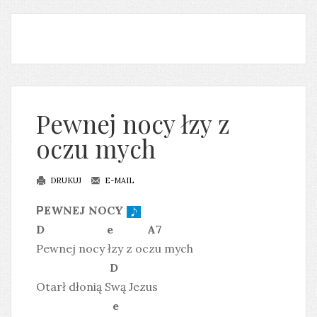
Pewnej nocy łzy z
oczu mych
DRUKUJ
E-MAIL
EWNEJ NOCY
P
D e A7
Pewnej nocy łzy z oczu mych
D
Otarł dłonią Swą Jezus
e