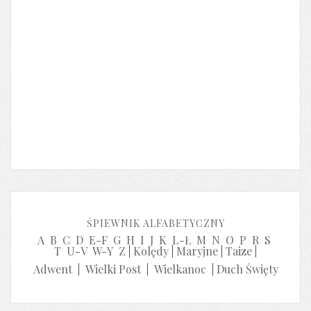
ŚPIEWNIK ALFABETYCZNY
A
B
C
D
E-F
G
H
I
J
K
L-Ł
M
N
O
P
R
S
T
U-V
W-Y
Z
|
Kolędy
|
Maryjne
|
Taize
|
Adwent
|
Wielki Post
|
Wielkanoc
|
Duch Święty