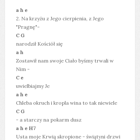
a h e
2. Na krzyżu z Jego cierpienia, z Jego
"Pragnę"-
C G
narodził Kościół się
a h
Zostawił nam swoje Ciało byśmy trwali w
Nim -
C e
uwielbiajmy Je
a h e
Chleba okruch i kropla wina to tak niewiele
C G
- a starczy na pokarm dusz
a h e H7
Usta moje Krwią skropione - świątyni drzwi