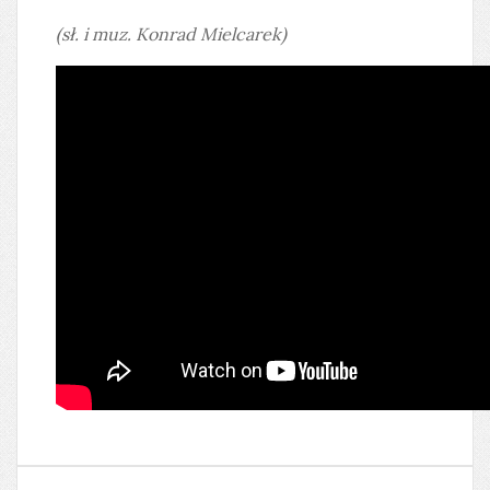
(sł. i muz. Konrad Mielcarek)