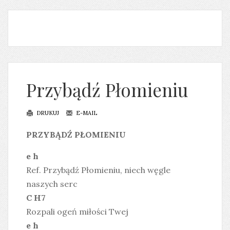
Przybądź Płomieniu
DRUKUJ
E-MAIL
PRZYBĄDŹ PŁOMIENIU
e h
Ref. Przybądź Płomieniu, niech węgle
naszych serc
C H7
Rozpali ogeń miłości Twej
e h