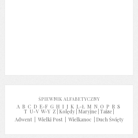
ŚPIEWNIK ALFABETYCZNY
A
B
C
D
E-F
G
H
I
J
K
L-Ł
M
N
O
P
R
S
T
U-V
W-Y
Z
|
Kolędy
|
Maryjne
|
Taize
|
Adwent
|
Wielki Post
|
Wielkanoc
|
Duch Święty