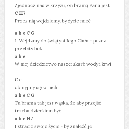
Zjednocz nas w krzyżu, on bramą Pana jest
C H7
Przez nią wejdziemy, by życie mieć
a h e C G
1. Wejdzmy do świątyni Jego Ciała - przez
przebity bok
a h e
W niej dziedzictwo nasze: skarb wody i krwi
-
C e
obmyjmy się w nich
a h e C G
Ta brama tak jest wąska, że aby przejść -
trzeba dzieckiem być
a h e H7
I stracić swoje życie - by znaleźć je