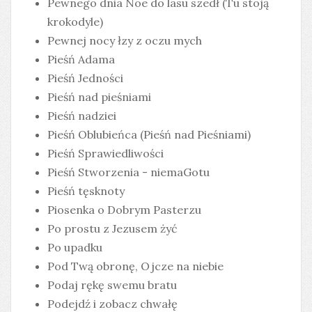
Pewnego dnia Noe do lasu szedł (Tu stoją
krokodyle)
Pewnej nocy łzy z oczu mych
Pieśń Adama
Pieśń Jedności
Pieśń nad pieśniami
Pieśń nadziei
Pieśń Oblubieńca (Pieśń nad Pieśniami)
Pieśń Sprawiedliwości
Pieśń Stworzenia - niemaGotu
Pieśń tęsknoty
Piosenka o Dobrym Pasterzu
Po prostu z Jezusem żyć
Po upadku
Pod Twą obronę, Ojcze na niebie
Podaj rękę swemu bratu
Podejdź i zobacz chwałę