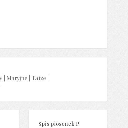
y
|
Maryjne
|
Taize
|
y
Spis piosenek P