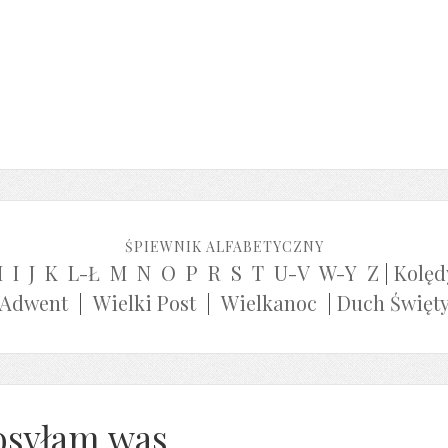
ŚPIEWNIK ALFABETYCZNY
H
I
J
K
L-Ł
M
N
O
P
R
S
T
U-V
W-Y
Z
|
Kolęd
Adwent
|
Wielki Post
|
Wielkanoc
|
Duch Święt
osyłam was