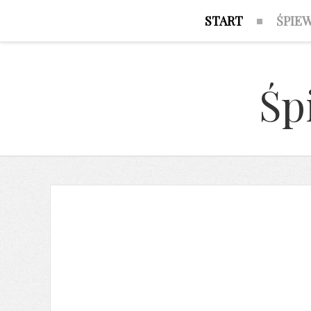
START
ŚPIE
Śp