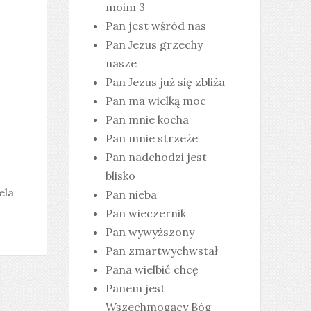
moim 3
Pan jest wśród nas
Pan Jezus grzechy
nasze
Pan Jezus już się zbliża
Pan ma wielką moc
Pan mnie kocha
Pan mnie strzeże
Pan nadchodzi jest
blisko
ela
Pan nieba
Pan wieczernik
Pan wywyższony
Pan zmartwychwstał
Pana wielbić chcę
Panem jest
Wszechmogący Bóg