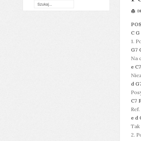
D
PO
C G
1. P
G7 
Na c
e C7
Nie
d G
Pos
C7 
Ref.
e d 
Tak 
2. P