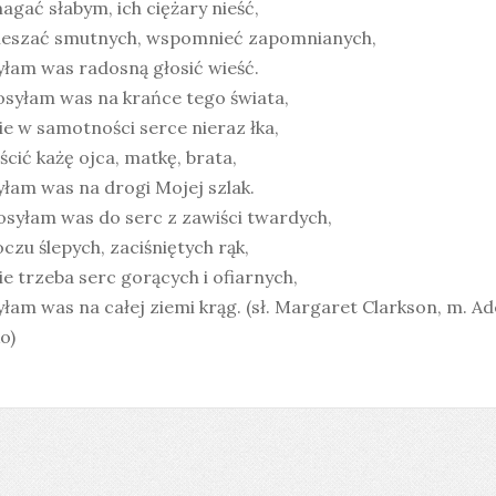
gać słabym, ich ciężary nieść,
ieszać smutnych, wspomnieć zapomnianych,
łam was radosną głosić wieść.
osyłam was na krańce tego świata,
e w samotności serce nieraz łka,
cić każę ojca, matkę, brata,
łam was na drogi Mojej szlak.
osyłam was do serc z zawiści twardych,
czu ślepych, zaciśniętych rąk,
e trzeba serc gorących i ofiarnych,
łam was na całej ziemi krąg. (sł. Margaret Clarkson, m. Ad
o)