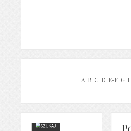
A
B
C
D
E-F
G
P