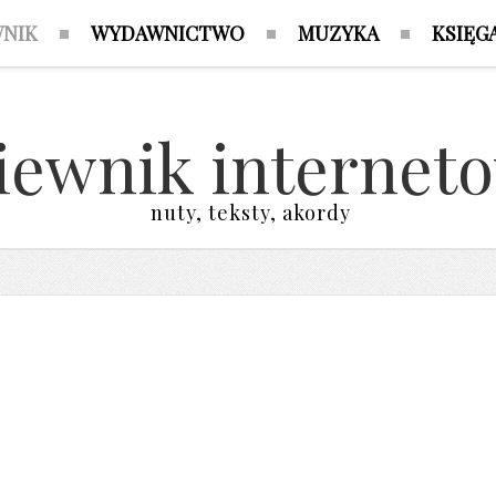
WNIK
WYDAWNICTWO
MUZYKA
KSIĘG
iewnik internet
nuty, teksty, akordy