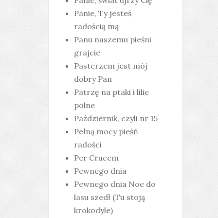
Panie, świat ujrzy Cię
Panie, Ty jesteś
radością mą
Panu naszemu pieśni
grajcie
Pasterzem jest mój
dobry Pan
Patrzę na ptaki i lilie
polne
Październik, czyli nr 15
Pełną mocy pieśń
radości
Per Crucem
Pewnego dnia
Pewnego dnia Noe do
lasu szedł (Tu stoją
krokodyle)