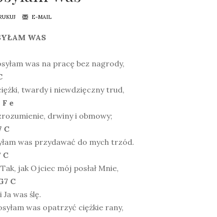
RUKUJ
E-MAIL
SYŁAM WAS
osyłam was na pracę bez nagrody,
C
iężki, twardy i niewdzięczny trud,
 F e
zrozumienie, drwiny i obmowy;
7 C
yłam was przydawać do mych trzód.
F C
 Tak, jak Ojciec mój posłał Mnie,
G7 C
i Ja was ślę.
osyłam was opatrzyć ciężkie rany,