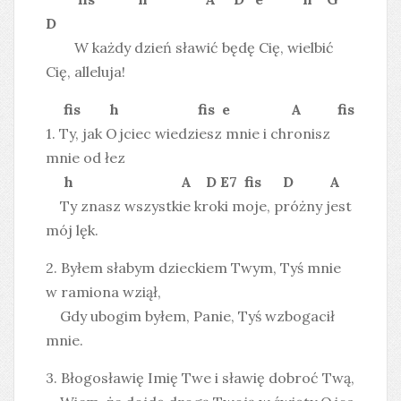
D
W każdy dzień sławić będę Cię, wielbić
Cię, alleluja!
fis h fis e A fis
1. Ty, jak Ojciec wiedziesz mnie i chronisz
mnie od łez
h A D E7 fis D A
Ty znasz wszystkie kroki moje, próżny jest
mój lęk.
2. Byłem słabym dzieckiem Twym, Tyś mnie
w ramiona wziął,
Gdy ubogim byłem, Panie, Tyś wzbogacił
mnie.
3. Błogosławię Imię Twe i sławię dobroć Twą,