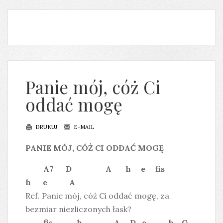
Panie mój, cóż Ci
oddać mogę
DRUKUJ
E-MAIL
PANIE MÓJ, CÓŻ CI ODDAĆ MOGĘ
A7 D A h e fis
h e A
Ref. Panie mój, cóż Ci oddać mogę, za
bezmiar niezliczonych łask?
fis h A D e h G