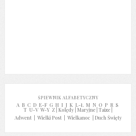
ŚPIEWNIK ALFABETYCZNY
A
B
C
D
E-F
G
H
I
J
K
L-Ł
M
N
O
P
R
S
T
U-V
W-Y
Z
|
Kolędy
|
Maryjne
|
Taize
|
Adwent
|
Wielki Post
|
Wielkanoc
|
Duch Święty