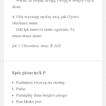
Wiem, że dojdę drogą Twoją w święty Ojca
dom.
4. Gdy wyznaję nędzę swą, jak Ojciec
słuchasz mnie,
Gdy lęk śmierci mnie ogarnia, Ty
umacniasz mnie.
(sł. J. Chrestien, muz. R. Jef)
Spis piosenek P
Padnijmy twarzą na ziemię
Pałac
Pamiątkę dnia świątecznego
Pan blisko jest