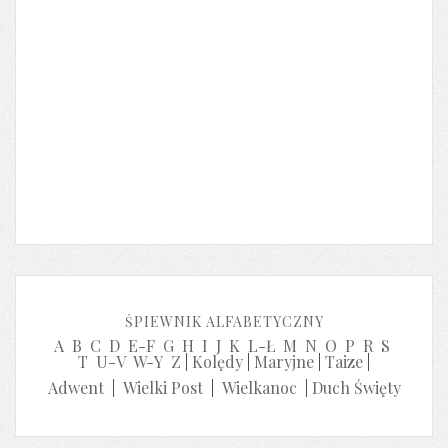
ŚPIEWNIK ALFABETYCZNY
A
B
C
D
E-F
G
H
I
J
K
L-Ł
M
N
O
P
R
S
T
U-V
W-Y
Z
|
Kolędy
|
Maryjne
|
Taize
|
Adwent
|
Wielki Post
|
Wielkanoc
|
Duch Święty