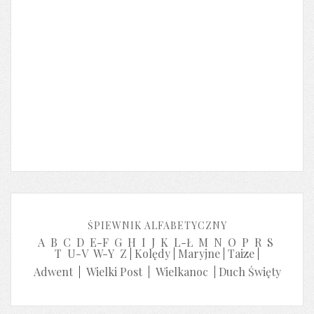
ŚPIEWNIK ALFABETYCZNY
A
B
C
D
E-F
G
H
I
J
K
L-Ł
M
N
O
P
R
S
T
U-V
W-Y
Z
|
Kolędy
|
Maryjne
|
Taize
|
Adwent
|
Wielki Post
|
Wielkanoc
|
Duch Święty