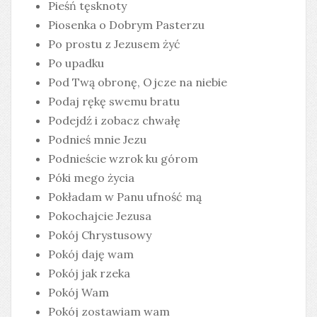
Pieśń tęsknoty
Piosenka o Dobrym Pasterzu
Po prostu z Jezusem żyć
Po upadku
Pod Twą obronę, Ojcze na niebie
Podaj rękę swemu bratu
Podejdź i zobacz chwałę
Podnieś mnie Jezu
Podnieście wzrok ku górom
Póki mego życia
Pokładam w Panu ufność mą
Pokochajcie Jezusa
Pokój Chrystusowy
Pokój daję wam
Pokój jak rzeka
Pokój Wam
Pokój zostawiam wam