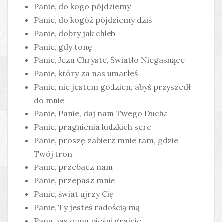
Panie, do kogo pójdziemy
Panie, do kogóż pójdziemy dziś
Panie, dobry jak chleb
Panie, gdy tonę
Panie, Jezu Chryste, Światło Niegasnące
Panie, który za nas umarłeś
Panie, nie jestem godzien, abyś przyszedł
do mnie
Panie, Panie, daj nam Twego Ducha
Panie, pragnienia ludzkich serc
Panie, proszę zabierz mnie tam, gdzie
Twój tron
Panie, przebacz nam
Panie, przepasz mnie
Panie, świat ujrzy Cię
Panie, Ty jesteś radością mą
Panu naszemu pieśni grajcie