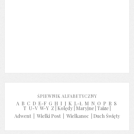
ŚPIEWNIK ALFABETYCZNY
A
B
C
D
E-F
G
H
I
J
K
L-Ł
M
N
O
P
R
S
T
U-V
W-Y
Z
|
Kolędy
|
Maryjne
|
Taize
|
Adwent
|
Wielki Post
|
Wielkanoc
|
Duch Święty