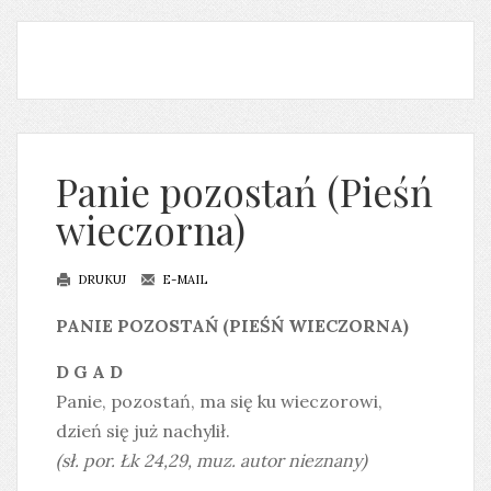
Panie pozostań (Pieśń
wieczorna)
DRUKUJ
E-MAIL
PANIE POZOSTAŃ (PIEŚŃ WIECZORNA)
D G A D
Panie, pozostań, ma się ku wieczorowi,
dzień się już nachylił.
(sł. por. Łk 24,29, muz. autor nieznany)