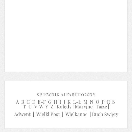
ŚPIEWNIK ALFABETYCZNY
A
B
C
D
E-F
G
H
I
J
K
L-Ł
M
N
O
P
R
S
T
U-V
W-Y
Z
|
Kolędy
|
Maryjne
|
Taize
|
Adwent
|
Wielki Post
|
Wielkanoc
|
Duch Święty