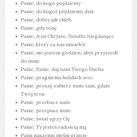
Panie, do kogo pójdziemy
Panie, do kogóż pójdziemy dziś
Panie, dobry jak chleb
Panie, gdy tonę
Panie, Jezu Chryste, Światło Niegasnące
Panie, który za nas umarłeś
Panie, nie jestem godzien, abyś przyszedł
do mnie
Panie, Panie, daj nam Twego Ducha
Panie, pragnienia ludzkich serc
Panie, proszę zabierz mnie tam, gdzie
Twój tron
Panie, przebacz nam
Panie, przepasz mnie
Panie, świat ujrzy Cię
Panie, Ty jesteś radością mą
Panu naszemu pieśni grajcie