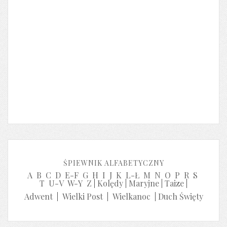
ŚPIEWNIK ALFABETYCZNY
A
B
C
D
E-F
G
H
I
J
K
L-Ł
M
N
O
P
R
S
T
U-V
W-Y
Z
|
Kolędy
|
Maryjne
|
Taize
|
Adwent
|
Wielki Post
|
Wielkanoc
|
Duch Święty