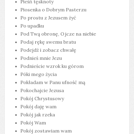
Pieśń tęsknoty
Piosenka o Dobrym Pasterzu
Po prostu z Jezusem żyć
Po upadku
Pod Twą obronę, Ojcze na niebie
Podaj rękę swemu bratu
Podejdź i zobacz chwałę
Podnieś mnie Jezu
Podnieście wzrok ku górom
Póki mego życia
Pokładam w Panu ufność mą
Pokochajcie Jezusa
Pokój Chrystusowy
Pokój daję wam
Pokój jak rzeka
Pokój Wam
Pokój zostawiam wam