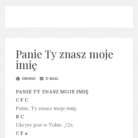
Panie Ty znasz moje
imię
DRUKUJ
E-MAIL
PANIE TY ZNASZ MOJE IMIĘ
C F C
Panie, Ty znasz moje imię,
B C
Ukryte jest w Tobie. /2x
C F a