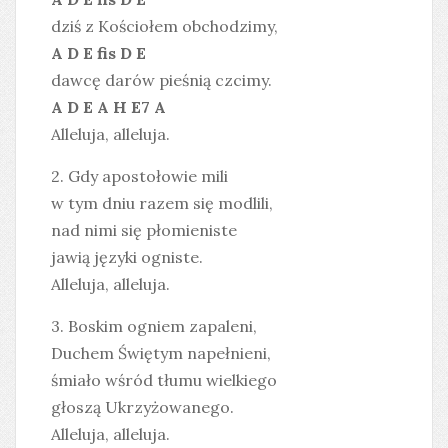
dziś z Kościołem obchodzimy,
A D E fis D E
dawcę darów pieśnią czcimy.
A D E A H E7 A
Alleluja, alleluja.
2. Gdy apostołowie mili
w tym dniu razem się modlili,
nad nimi się płomieniste
jawią języki ogniste.
Alleluja, alleluja.
3. Boskim ogniem zapaleni,
Duchem Świętym napełnieni,
śmiało wśród tłumu wielkiego
głoszą Ukrzyżowanego.
Alleluja, alleluja.