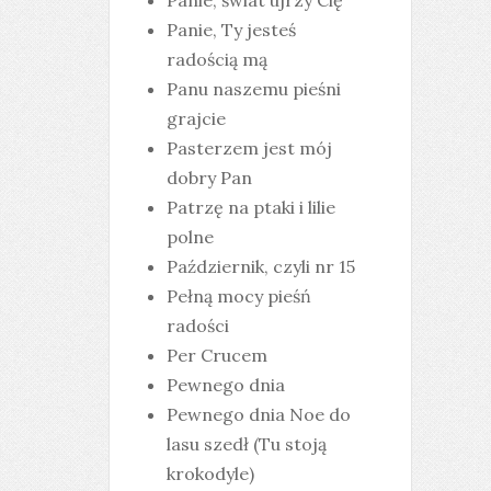
Panie, świat ujrzy Cię
Panie, Ty jesteś
radością mą
Panu naszemu pieśni
grajcie
Pasterzem jest mój
dobry Pan
Patrzę na ptaki i lilie
polne
Październik, czyli nr 15
Pełną mocy pieśń
radości
Per Crucem
Pewnego dnia
Pewnego dnia Noe do
lasu szedł (Tu stoją
krokodyle)