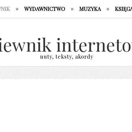
WNIK
WYDAWNICTWO
MUZYKA
KSIĘG
iewnik internet
nuty, teksty, akordy