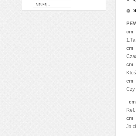
D
PE
c
1.Ta
c
Czas
c
Ktoś
c
Czy 
c
Ref.
c
Ja c