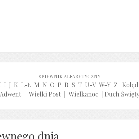
ŚPIEWNIK ALFABETYCZNY
H
I
J
K
L-Ł
M
N
O
P
R
S
T
U-V
W-Y
Z
|
Kolęd
Adwent
|
Wielki Post
|
Wielkanoc
|
Duch Święt
ewnego dnia