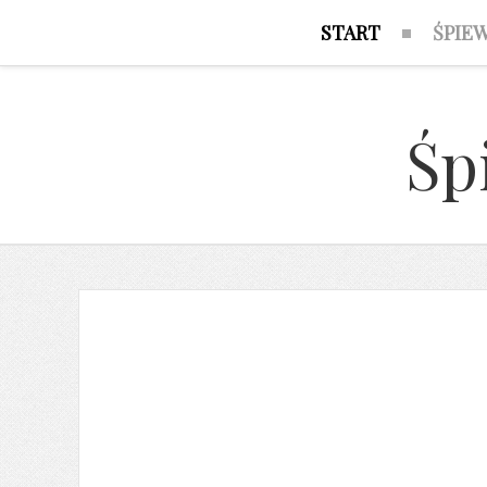
START
ŚPIE
Śp