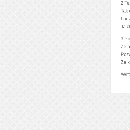
2.Te
Tak 
Ludz
Ja c
3.Po
Że b
Pozw
Że k
/Wit