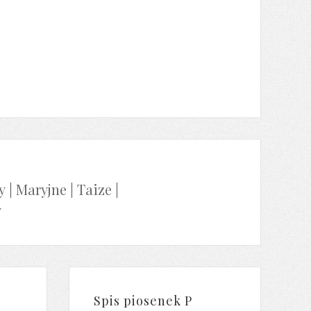
y
|
Maryjne
|
Taize
|
y
Spis piosenek P