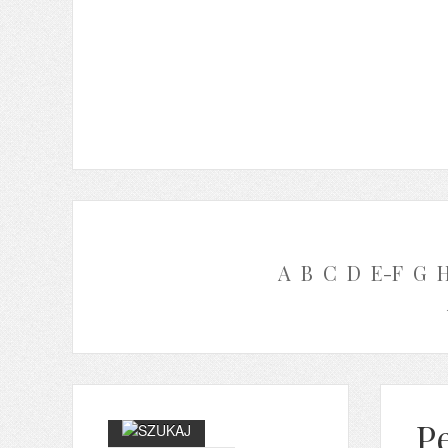
A
B
C
D
E-F
G
P