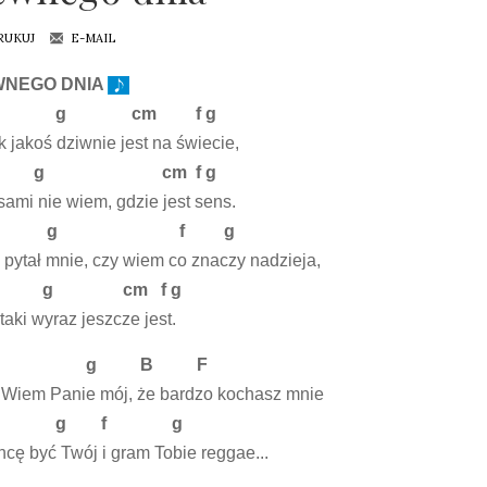
RUKUJ
E-MAIL
WNEGO DNIA
m g cm f g
k jakoś dziwnie jest na świecie,
m g cm f g
ami nie wiem, gdzie jest sens.
m g f g
 pytał mnie, czy wiem co znaczy nadzieja,
m g cm f g
taki wyraz jeszcze jest.
m g B F
 Wiem Panie mój, że bardzo kochasz mnie
m g f g
hcę być Twój i gram Tobie reggae...