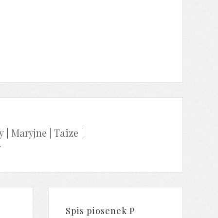
y
|
Maryjne
|
Taize
|
y
Spis piosenek P