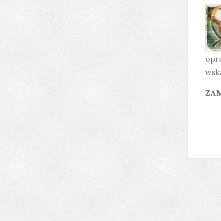
opr
wska
ZAM