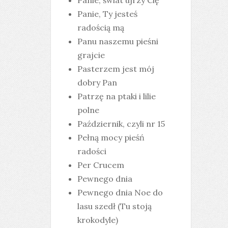
Panie, świat ujrzy Cię
Panie, Ty jesteś
radością mą
Panu naszemu pieśni
grajcie
Pasterzem jest mój
dobry Pan
Patrzę na ptaki i lilie
polne
Październik, czyli nr 15
Pełną mocy pieśń
radości
Per Crucem
Pewnego dnia
Pewnego dnia Noe do
lasu szedł (Tu stoją
krokodyle)