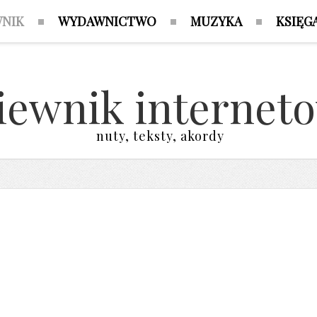
WNIK
WYDAWNICTWO
MUZYKA
KSIĘG
iewnik internet
nuty, teksty, akordy