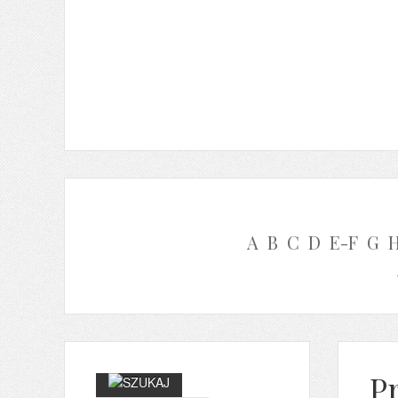
A
B
C
D
E-F
G
P