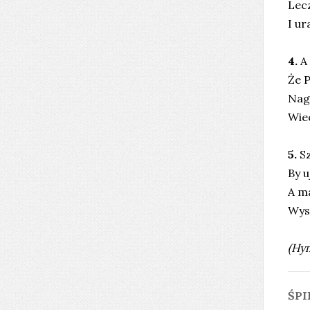
Lecz
I ur
4.
A
Że 
Nag
Wie
5.
S
By u
A m
Wysł
(Hym
ŚPI