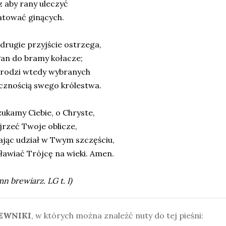
 aby rany uleczyć
atować ginących.
 drugie przyjście ostrzega,
Pan do bramy kołacze;
rodzi wtedy wybranych
cznością swego królestwa.
zukamy Ciebie, o Chryste,
jrzeć Twoje oblicze,
ając udział w Twym szczęściu,
awiać Trójcę na wieki. Amen.
n brewiarz. LG t. I)
EWNIKI
, w których można znaleźć nuty do tej pieśni: