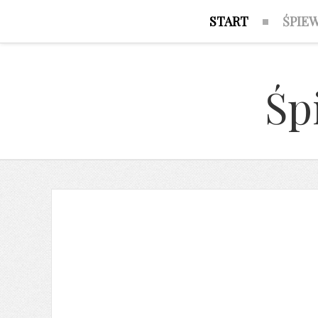
START
ŚPIE
Śp