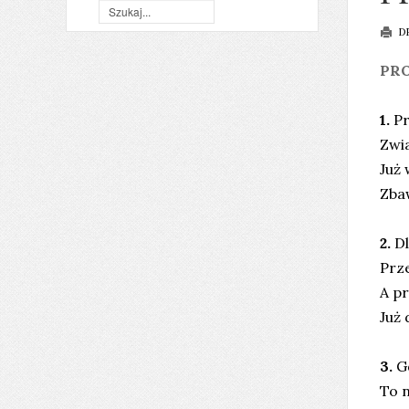
D
PR
1.
Pr
Zwia
Już 
Zbaw
2.
D
Prz
A p
Już
3.
G
To n