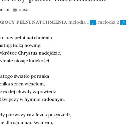
RUKUJ
E-MAIL
OROCY PEŁNI NATCHNIENIA
melodia 1
, melodia 2
orocy pełni natchnienia
stują Bożą nowinę:
wkrótce Chrystus nadejdzie,
ienie niosąc ludzkości.
latego światło poranka
enika serca weselem,
rzyszłej chwały zapowiedź
 dźwięczy w hymnie radosnym.
dy pierwszy raz Jezus przyszedł,
ie dla sądu nad światem,