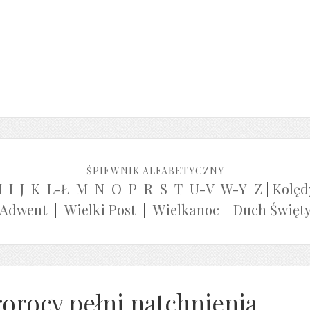
ŚPIEWNIK ALFABETYCZNY
H
I
J
K
L-Ł
M
N
O
P
R
S
T
U-V
W-Y
Z
|
Kolęd
Adwent
|
Wielki Post
|
Wielkanoc
|
Duch Święt
rorocy pełni natchnienia