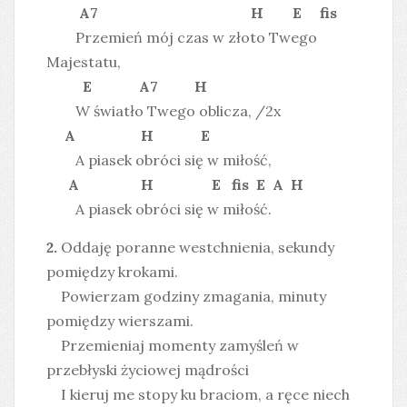
A7 H E fis
Przemień mój czas w złoto Twego
Majestatu,
E A7 H
W światło Twego oblicza, /2x
A H E
A piasek obróci się w miłość,
A H E fis E A H
A piasek obróci się w miłość.
2.
Oddaję poranne westchnienia, sekundy
pomiędzy krokami.
Powierzam godziny zmagania, minuty
pomiędzy wierszami.
Przemieniaj momenty zamyśleń w
przebłyski życiowej mądrości
I kieruj me stopy ku braciom, a ręce niech