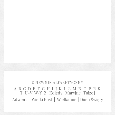
ŚPIEWNIK ALFABETYCZNY
A
B
C
D
E-F
G
H
I
J
K
L-Ł
M
N
O
P
R
S
T
U-V
W-Y
Z
|
Kolędy
|
Maryjne
|
Taize
|
Adwent
|
Wielki Post
|
Wielkanoc
|
Duch Święty