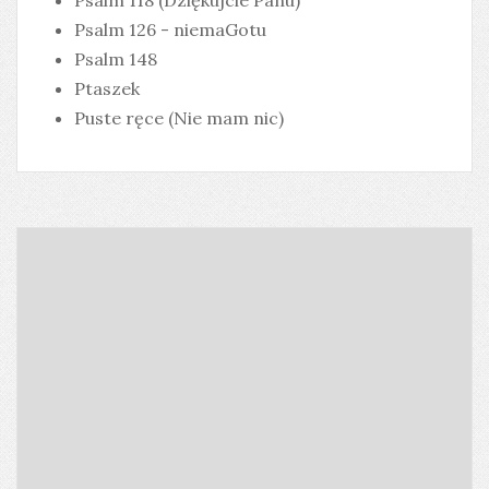
Psalm 118 (Dziękujcie Panu)
Psalm 126 - niemaGotu
Psalm 148
Ptaszek
Puste ręce (Nie mam nic)