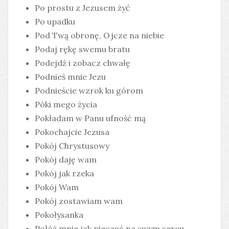
Po prostu z Jezusem żyć
Po upadku
Pod Twą obronę, Ojcze na niebie
Podaj rękę swemu bratu
Podejdź i zobacz chwałę
Podnieś mnie Jezu
Podnieście wzrok ku górom
Póki mego życia
Pokładam w Panu ufność mą
Pokochajcie Jezusa
Pokój Chrystusowy
Pokój daję wam
Pokój jak rzeka
Pokój Wam
Pokój zostawiam wam
Pokołysanka
Połóż mnie jak pieczęć na swym sercu