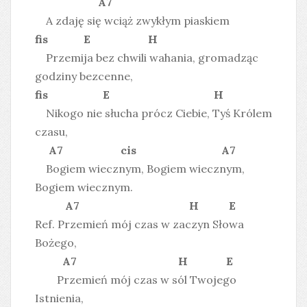
A7
A zdaję się wciąż zwykłym piaskiem
fis E H
Przemija bez chwili wahania, gromadząc
godziny bezcenne,
fis E H
Nikogo nie słucha prócz Ciebie, Tyś Królem
czasu,
A7 cis A7
Bogiem wiecznym, Bogiem wiecznym,
Bogiem wiecznym.
A7 H E
Ref. Przemień mój czas w zaczyn Słowa
Bożego,
A7 H E
Przemień mój czas w sól Twojego
Istnienia,