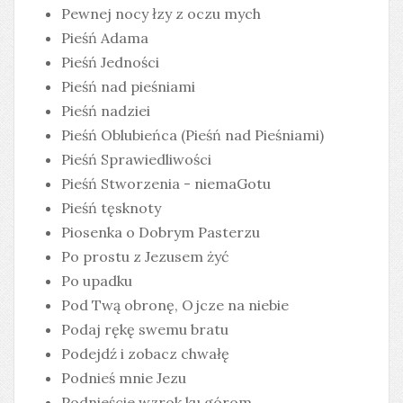
Pewnej nocy łzy z oczu mych
Pieśń Adama
Pieśń Jedności
Pieśń nad pieśniami
Pieśń nadziei
Pieśń Oblubieńca (Pieśń nad Pieśniami)
Pieśń Sprawiedliwości
Pieśń Stworzenia - niemaGotu
Pieśń tęsknoty
Piosenka o Dobrym Pasterzu
Po prostu z Jezusem żyć
Po upadku
Pod Twą obronę, Ojcze na niebie
Podaj rękę swemu bratu
Podejdź i zobacz chwałę
Podnieś mnie Jezu
Podnieście wzrok ku górom