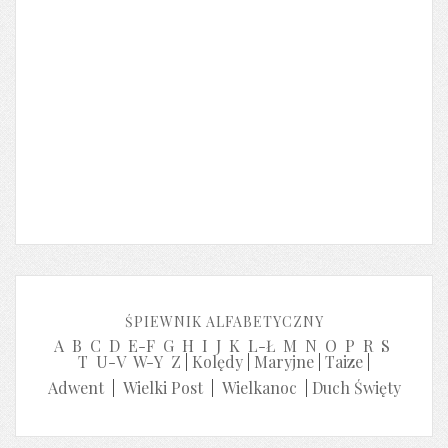
ŚPIEWNIK ALFABETYCZNY
A
B
C
D
E-F
G
H
I
J
K
L-Ł
M
N
O
P
R
S
T
U-V
W-Y
Z
|
Kolędy
|
Maryjne
|
Taize
|
Adwent
|
Wielki Post
|
Wielkanoc
|
Duch Święty